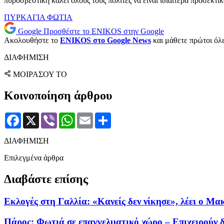
πυροσβεστική καλεί όλους τους πολίτες να είναι ιδιαίτερα προσεκτι
ΠΥΡΚΑΓΙΑ
ΦΩΤΙΑ
Google
Προσθέστε το ENIKOS στην Google
Ακολουθήστε το
ENIKOS στο Google News
και μάθετε πρώτοι όλες
ΔΙΑΦΗΜΙΣΗ
ΜΟΙΡΑΣΟΥ ΤΟ
Κοινοποίηση άρθρου
Facebook
X
Viber
WhatsApp
Email
Μοιραστείτε
ΔΙΑΦΗΜΙΣΗ
Επιλεγμένα άρθρα
Διαβάστε επίσης
Εκλογές στη Γαλλία: «Κανείς δεν νίκησε», λέει ο Μα
Πάρος: Φωτιά σε επαγγελματικό χώρο – Επιχειρούν