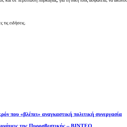
κοί, και σε περίπτωση πυρκαγιάς, για τη δική τους ασφάλεια, να ακολο
 τις ειδήσεις.
κρόν που «βλέπει» αναγκαστική πολιτική συνεργασία
 δυνάμεις της Πυροσβεστικής – ΒΙΝΤΕΟ