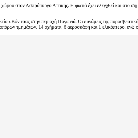
ύ χώρου στον Ασπρόπυργο Αττικής. Η φωτιά έχει ελεγχθεί και στο ση
ίου-Βόνιτσας στην περιοχή Πογωνιά. Οι δυνάμεις της πυροσβεστικής,
εζοπόρων τμημάτων, 14 οχήματα, 6 αεροσκάφη και 1 ελικόπτερο, εν