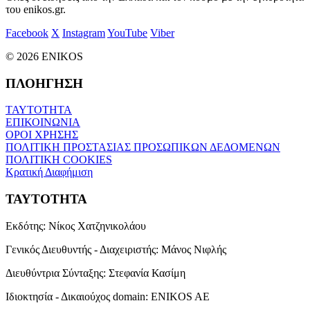
του enikos.gr.
Facebook
X
Instagram
YouTube
Viber
© 2026 ENIKOS
ΠΛΟΗΓΗΣΗ
ΤΑΥΤΟΤΗΤΑ
ΕΠΙΚΟΙΝΩΝΙΑ
ΟΡΟΙ ΧΡΗΣΗΣ
ΠΟΛΙΤΙΚΗ ΠΡΟΣΤΑΣΙΑΣ ΠΡΟΣΩΠΙΚΩΝ ΔΕΔΟΜΕΝΩΝ
ΠΟΛΙΤΙΚΗ COOKIES
Κρατική Διαφήμιση
ΤΑΥΤΟΤΗΤΑ
Εκδότης:
Νίκος Χατζηνικολάου
Γενικός Διευθυντής - Διαχειριστής:
Μάνος Νιφλής
Διευθύντρια Σύνταξης:
Στεφανία Κασίμη
Ιδιοκτησία - Δικαιούχος domain:
ENIKOS AE