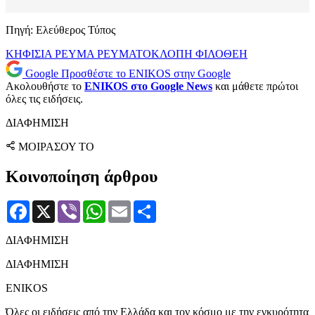
Πηγή: Ελεύθερος Τύπος
ΚΗΦΙΣΙΑ
ΡΕΥΜΑ
ΡΕΥΜΑΤΟΚΛΟΠΗ
ΦΙΛΟΘΕΗ
Google
Προσθέστε το ENIKOS στην Google
Ακολουθήστε το
ENIKOS στο Google News
και μάθετε πρώτοι
όλες τις ειδήσεις.
ΔΙΑΦΗΜΙΣΗ
ΜΟΙΡΑΣΟΥ ΤΟ
Κοινοποίηση άρθρου
Facebook
X
Viber
WhatsApp
Email
Μοιραστείτε
ΔΙΑΦΗΜΙΣΗ
ΔΙΑΦΗΜΙΣΗ
ENIKOS
Όλες οι ειδήσεις από την Ελλάδα και τον κόσμο με την εγκυρότητα