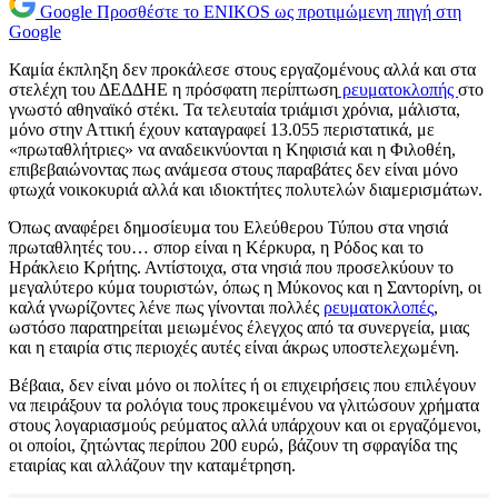
Google
Προσθέστε το ENIKOS ως προτιμώμενη πηγή στη
Google
Καμία έκπληξη δεν προκάλεσε στους εργαζομένους αλλά και στα
στελέχη του ΔΕΔΔΗΕ η πρόσφατη περίπτωση
ρευματοκλοπής
στο
γνωστό αθηναϊκό στέκι. Τα τελευταία τριάμισι χρόνια, μάλιστα,
μόνο στην Αττική έχουν καταγραφεί 13.055 περιστατικά, με
«πρωταθλήτριες» να αναδεικνύονται η Κηφισιά και η Φιλοθέη,
επιβεβαιώνοντας πως ανάμεσα στους παραβάτες δεν είναι μόνο
φτωχά νοικοκυριά αλλά και ιδιοκτήτες πολυτελών διαμερισμάτων.
Όπως αναφέρει δημοσίευμα του Ελεύθερου Τύπου στα νησιά
πρωταθλητές του… σπορ είναι η Κέρκυρα, η Ρόδος και το
Ηράκλειο Κρήτης. Αντίστοιχα, στα νησιά που προσελκύουν το
μεγαλύτερο κύμα τουριστών, όπως η Μύκονος και η Σαντορίνη, οι
καλά γνωρίζοντες λένε πως γίνονται πολλές
ρευματοκλοπές
,
ωστόσο παρατηρείται μειωμένος έλεγχος από τα συνεργεία, μιας
και η εταιρία στις περιοχές αυτές είναι άκρως υποστελεχωμένη.
Βέβαια, δεν είναι μόνο οι πολίτες ή οι επιχειρήσεις που επιλέγουν
να πειράξουν τα ρολόγια τους προκειμένου να γλιτώσουν χρήματα
στους λογαριασμούς ρεύματος αλλά υπάρχουν και οι εργαζόμενοι,
οι οποίοι, ζητώντας περίπου 200 ευρώ, βάζουν τη σφραγίδα της
εταιρίας και αλλάζουν την καταμέτρηση.