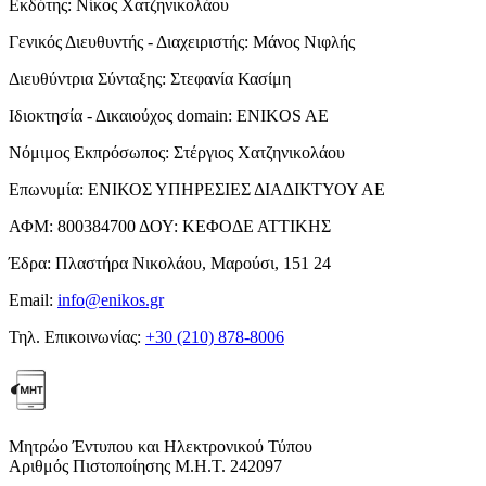
Εκδότης:
Νίκος Χατζηνικολάου
Γενικός Διευθυντής - Διαχειριστής:
Μάνος Νιφλής
Διευθύντρια Σύνταξης:
Στεφανία Κασίμη
Ιδιοκτησία - Δικαιούχος domain:
ENIKOS AE
Νόμιμος Εκπρόσωπος:
Στέργιος Χατζηνικολάου
Επωνυμία:
ΕΝΙΚΟΣ ΥΠΗΡΕΣΙΕΣ ΔΙΑΔΙΚΤΥΟΥ ΑΕ
ΑΦΜ:
800384700
ΔΟΥ:
ΚΕΦΟΔΕ ΑΤΤΙΚΗΣ
Έδρα:
Πλαστήρα Νικολάου, Μαρούσι, 151 24
Email:
info@enikos.gr
Τηλ. Επικοινωνίας:
+30 (210) 878-8006
Μητρώο Έντυπου και Ηλεκτρονικού Τύπου
Αριθμός Πιστοποίησης Μ.Η.Τ. 242097