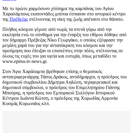
Με το πρώτο χαρμόσυνο χτύπημα της καμπάνας του Αγίου
Χαραλάμπους εκατοντάδες μπότια έσπασαν στο ιστορικό κέντρο
της
Πρέβεζας
στέλνοντας τη νίκη της ζωής απέναντι στο θάνατο.
Πλήθος κόσμου γέμισε από νωρίς τα στενά γύρω από την
εκκλησία ενώ το σύνθημα για την έναρξη του εθίμου δόθηκε από
τον δήμαρχο Πρέβεζας Νίκο Γεωργάκο, ο οποίος εξέφρασε την
μεγάλη χαρά του για την ανταπόκριση του κόσμου και την
προτίμηση που έδειξαν οι επισκέπτες στην πόλη, στέλνοντας σε
όλους τις ευχές του για υγεία και ευτυχία, όπως μεταδίδει το
www.epirus-tv-news.gr.
Στον Άγιο Χαράλαμπο βρέθηκαν επίσης ο θεματικός
αντιπεριφερειάρχης Τάσος Δράκος, αντιδήμαρχοι, η πρόεδρος του
δημοτικού συμβουλίου Δήμητρα Αηδώνη, περιφερειακοί και
δημοτικοί σύμβουλοι, ο πρόεδρος του Επιμελητηρίου Γιάννης
Μπούρης, η πρόεδρος του Εμπορικού Συλλόγου Ιστορικού
Κέντρου Ιωάννα Κώτση, ο πρόεδρος της Χορωδίας Αρμονία
Κοσμάς Κορωναίος κλπ.