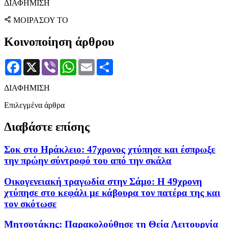
ΔΙΑΦΗΜΙΣΗ
ΜΟΙΡΑΣΟΥ ΤΟ
Κοινοποίηση άρθρου
Facebook
X
Viber
WhatsApp
Email
Μοιραστείτε
ΔΙΑΦΗΜΙΣΗ
Επιλεγμένα άρθρα
Διαβάστε επίσης
Σοκ στο Ηράκλειο: 47χρονος χτύπησε και έσπρωξε
την πρώην σύντροφό του από την σκάλα
Οικογενειακή τραγωδία στην Σάμο: Η 49χρονη
χτύπησε στο κεφάλι με κάβουρα τον πατέρα της και
τον σκότωσε
Μητσοτάκης: Παρακολούθησε τη Θεία Λειτουργία