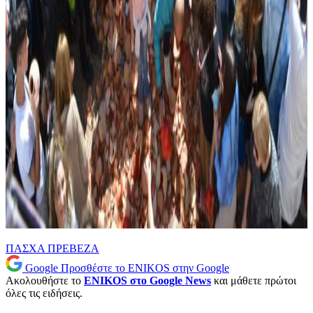
ΠΑΣΧΑ
ΠΡΕΒΕΖΑ
Google
Προσθέστε το ENIKOS στην Google
Ακολουθήστε το
ENIKOS στο Google News
και μάθετε πρώτοι
όλες τις ειδήσεις.