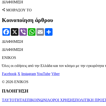
ΔΙΑΦΗΜΙΣΗ
ΜΟΙΡΑΣΟΥ ΤΟ
Κοινοποίηση άρθρου
Facebook
X
Viber
WhatsApp
Email
Μοιραστείτε
ΔΙΑΦΗΜΙΣΗ
ΔΙΑΦΗΜΙΣΗ
ENIKOS
Όλες οι ειδήσεις από την Ελλάδα και τον κόσμο με την εγκυρότητα τ
Facebook
X
Instagram
YouTube
Viber
© 2026 ENIKOS
ΠΛΟΗΓΗΣΗ
ΤΑΥΤΟΤΗΤΑ
ΕΠΙΚΟΙΝΩΝΙΑ
ΟΡΟΙ ΧΡΗΣΗΣ
ΠΟΛΙΤΙΚΗ ΠΡΟΣ