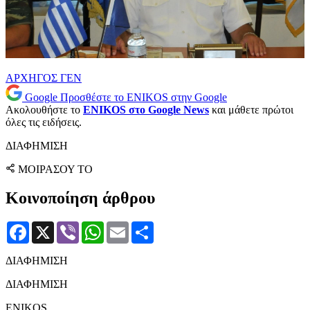
ΑΡΧΗΓΟΣ
ΓΕΝ
Google
Προσθέστε το ENIKOS στην Google
Ακολουθήστε το
ENIKOS στο Google News
και μάθετε πρώτοι
όλες τις ειδήσεις.
ΔΙΑΦΗΜΙΣΗ
ΜΟΙΡΑΣΟΥ ΤΟ
Κοινοποίηση άρθρου
Facebook
X
Viber
WhatsApp
Email
Μοιραστείτε
ΔΙΑΦΗΜΙΣΗ
ΔΙΑΦΗΜΙΣΗ
ENIKOS