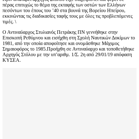
πέρας επιτυχώς το θέμα της εκταφής των οστών των Ελλήνων
πεσόντων του έπους του ’40 στα βουνά της Βορείου Ηπείρου,
εκκινώντας τις διαδικασίες ταφής τους με όλες τις προβλεπόμενες
τιμές. \
Ο Αντιναύαρχος Στυλιανός Πετράκης ΠΝ γεννήθηκε στην
Επισκοπή Ρεθύμνου και εισήχθη στη Σχολή Ναυτικών Δοκίμων το
1981, από την οποία αποφοίτησε και ονομάσθηκε Μάχιμος
Σημαιοφόρος το 1985.Προήχθη σε Αντιναύαρχο και τοποθετήθηκε
Αρχηγός Στόλου με την υπ’αριθμ. 1/Σ. 2η από 29/01/19 απόφαση
ΚΥΣΕΑ.