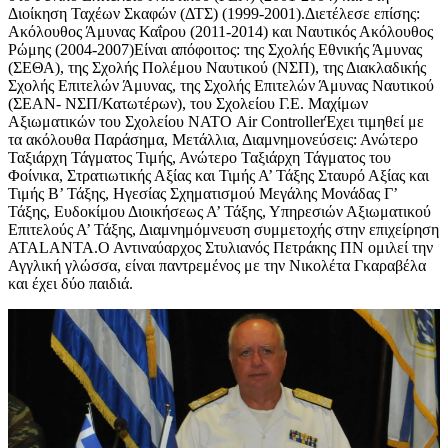
Διοίκηση Ταχέων Σκαφών (ΔΤΣ) (1999-2001).Διετέλεσε επίσης:
Ακόλουθος Άμυνας Καΐρου (2011-2014) και Ναυτικός Ακόλουθος
Ρώμης (2004-2007)Είναι απόφοιτος: της Σχολής Εθνικής Άμυνας
(ΣΕΘΑ), της Σχολής Πολέμου Ναυτικού (ΝΣΠ), της Διακλαδικής
Σχολής Επιτελών Άμυνας, της Σχολής Επιτελών Άμυνας Ναυτικού
(ΣΕΑΝ- ΝΣΠ/Κατωτέρων), του Σχολείου Γ.Ε. Μαχίμων
Αξιωματικών του Σχολείου ΝΑΤΟ Air ControllerΈχει τιμηθεί με
τα ακόλουθα Παράσημα, Μετάλλια, Διαμνημονεύσεις: Ανώτερο
Ταξιάρχη Τάγματος Τιμής, Ανώτερο Ταξιάρχη Τάγματος του
Φοίνικα, Στρατιωτικής Αξίας και Τιμής Α’ Τάξης Σταυρό Αξίας και
Τιμής Β’ Τάξης, Ηγεσίας Σχηματισμού Μεγάλης Μονάδας Γ’
Τάξης, Ευδοκίμου Διοικήσεως Α’ Τάξης, Υπηρεσιών Αξιωματικού
Επιτελούς Α’ Τάξης, Διαμνημόμνευση συμμετοχής στην επιχείρηση
ATALANTA.Ο Αντιναύαρχος Στυλιανός Πετράκης ΠΝ ομιλεί την
Αγγλική γλώσσα, είναι παντρεμένος με την Νικολέτα Γκαραβέλα
και έχει δύο παιδιά.