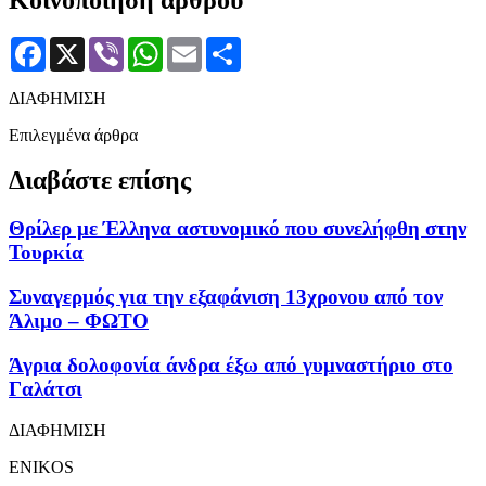
Facebook
X
Viber
WhatsApp
Email
Μοιραστείτε
ΔΙΑΦΗΜΙΣΗ
Επιλεγμένα άρθρα
Διαβάστε επίσης
Θρίλερ με Έλληνα αστυνομικό που συνελήφθη στην
Τουρκία
Συναγερμός για την εξαφάνιση 13χρονου από τον
Άλιμο – ΦΩΤΟ
Άγρια δολοφονία άνδρα έξω από γυμναστήριο στο
Γαλάτσι
ΔΙΑΦΗΜΙΣΗ
ENIKOS