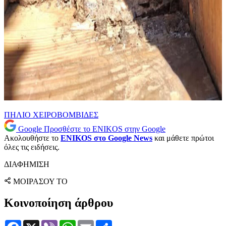
ΠΗΛΙΟ
ΧΕΙΡΟΒΟΜΒΙΔΕΣ
Google
Προσθέστε το ENIKOS στην Google
Ακολουθήστε το
ENIKOS στο Google News
και μάθετε πρώτοι
όλες τις ειδήσεις.
ΔΙΑΦΗΜΙΣΗ
ΜΟΙΡΑΣΟΥ ΤΟ
Κοινοποίηση άρθρου
Facebook
X
Viber
WhatsApp
Email
Μοιραστείτε