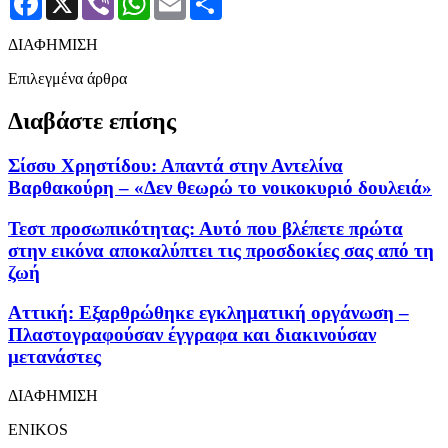
ΔΙΑΦΗΜΙΣΗ
Επιλεγμένα άρθρα
Διαβάστε επίσης
Σίσσυ Χρηστίδου: Απαντά στην Αντελίνα
Βαρθακούρη – «Δεν θεωρώ το νοικοκυριό δουλειά»
Τεστ προσωπικότητας: Αυτό που βλέπετε πρώτα
στην εικόνα αποκαλύπτει τις προσδοκίες σας από τη
ζωή
Αττική: Εξαρθρώθηκε εγκληματική οργάνωση –
Πλαστογραφούσαν έγγραφα και διακινούσαν
μετανάστες
ΔΙΑΦΗΜΙΣΗ
ENIKOS