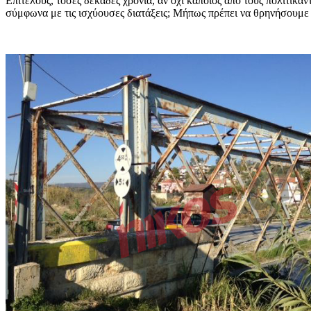
Επιτέλους, τόσες δεκάδες χρόνια, αν όχι κάποιος απο τους πολιτικάν
σύμφωνα με τις ισχύουσες διατάξεις; Μήπως πρέπει να θρηνήσουμε κ