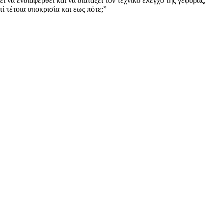
ι να ενδιαφερθεί και να διατάξει τον τεχνικό έλεγχο της γέφυρας,
ί τέτοια υποκρισία και εως πότε;”