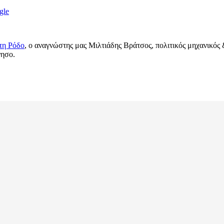
gle
τη Ρόδο
, ο αναγνώστης μας Μιλτιάδης Βράτσος, πολιτικός μηχανικ
νησο.