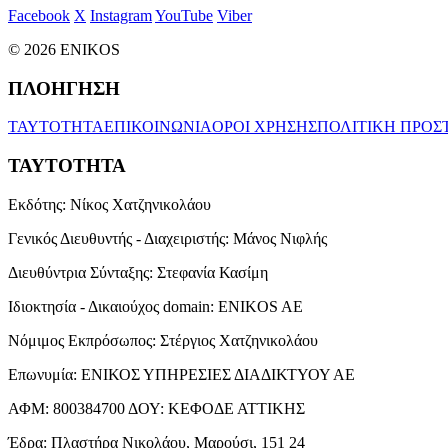
Facebook
X
Instagram
YouTube
Viber
© 2026 ENIKOS
ΠΛΟΗΓΗΣΗ
ΤΑΥΤΟΤΗΤΑ
ΕΠΙΚΟΙΝΩΝΙΑ
ΟΡΟΙ ΧΡΗΣΗΣ
ΠΟΛΙΤΙΚΗ ΠΡΟΣ
ΤΑΥΤΟΤΗΤΑ
Εκδότης:
Νίκος Χατζηνικολάου
Γενικός Διευθυντής - Διαχειριστής:
Μάνος Νιφλής
Διευθύντρια Σύνταξης:
Στεφανία Κασίμη
Ιδιοκτησία - Δικαιούχος domain:
ENIKOS AE
Νόμιμος Εκπρόσωπος:
Στέργιος Χατζηνικολάου
Επωνυμία:
ΕΝΙΚΟΣ ΥΠΗΡΕΣΙΕΣ ΔΙΑΔΙΚΤΥΟΥ ΑΕ
ΑΦΜ:
800384700
ΔΟΥ:
ΚΕΦΟΔΕ ΑΤΤΙΚΗΣ
Έδρα:
Πλαστήρα Νικολάου, Μαρούσι, 151 24