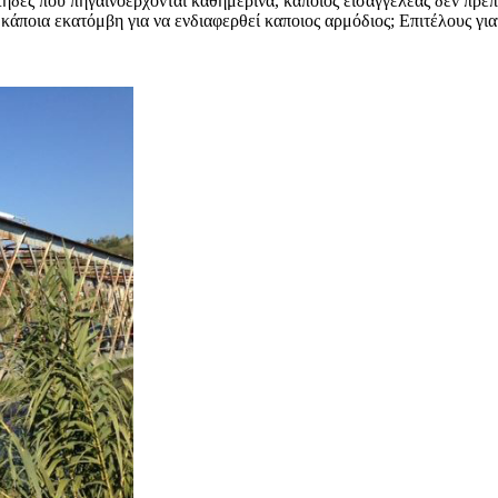
τηδες που πηγαινοέρχονται καθημερινά, κάποιος εισαγγελέας δεν πρέπε
άποια εκατόμβη για να ενδιαφερθεί καποιος αρμόδιος; Επιτέλους γιατ