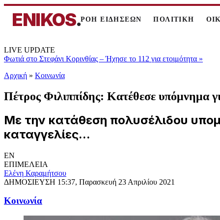
ENIKOS
.
ΡΟΗ ΕΙΔΗΣΕΩΝ
ΠΟΛΙΤΙΚΗ
ΟΙ
LIVE UPDATE
Φωτιά στο Στεφάνι Κορινθίας – Ήχησε το 112 για ετοιμότητα
»
Αρχική
»
Κοινωνία
Πέτρος Φιλιππίδης: Κατέθεσε υπόμνημα για
Με την κατάθεση πολυσέλιδου υπομν
καταγγελίες...
EN
ΕΠΙΜΕΛΕΙΑ
Ελένη Καραμήτσου
ΔΗΜΟΣΙΕΥΣΗ
15:37, Παρασκευή 23 Απριλίου 2021
Κοινωνία