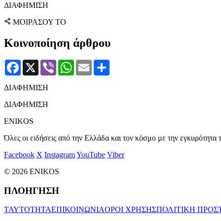
ΔΙΑΦΗΜΙΣΗ
ΜΟΙΡΑΣΟΥ ΤΟ
Κοινοποίηση άρθρου
Facebook
X
Viber
WhatsApp
Email
Μοιραστείτε
ΔΙΑΦΗΜΙΣΗ
ΔΙΑΦΗΜΙΣΗ
ENIKOS
Όλες οι ειδήσεις από την Ελλάδα και τον κόσμο με την εγκυρότητα τ
Facebook
X
Instagram
YouTube
Viber
© 2026 ENIKOS
ΠΛΟΗΓΗΣΗ
ΤΑΥΤΟΤΗΤΑ
ΕΠΙΚΟΙΝΩΝΙΑ
ΟΡΟΙ ΧΡΗΣΗΣ
ΠΟΛΙΤΙΚΗ ΠΡΟΣ