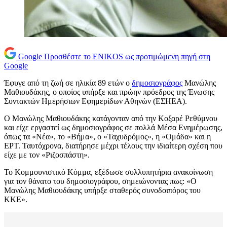
Google
Προσθέστε το ENIKOS ως προτιμώμενη πηγή στη
Google
Έφυγε από τη ζωή σε ηλικία 89 ετών ο
δημοσιογράφος
Μανώλης
Μαθιουδάκης, ο οποίος υπήρξε και πρώην πρόεδρος της Ένωσης
Συντακτών Ημερήσιων Εφημερίδων Αθηνών (ΕΣΗΕΑ).
Ο Μανώλης Μαθιουδάκης κατάγονταν από την Κοξαρέ Ρεθύμνου
και είχε εργαστεί ως δημοσιογράφος σε πολλά Μέσα Ενημέρωσης,
όπως τα «Νέα», το «Βήμα», ο «Ταχυδρόμος», η «Ομάδα» και η
ΕΡΤ. Ταυτόχρονα, διατήρησε μέχρι τέλους την ιδιαίτερη σχέση που
είχε με τον «Ριζοσπάστη».
Το Κομμουνιστικό Κόμμα, εξέδωσε συλλυπητήρια ανακοίνωση
για τον θάνατο του δημοσιογράφου, σημειώνοντας πως: «Ο
Μανώλης Μαθιουδάκης υπήρξε σταθερός συνοδοιπόρος του
ΚΚΕ».