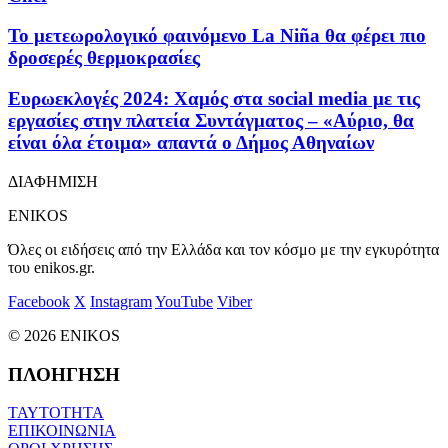
Το μετεωρολογικό φαινόμενο La Niña θα φέρει πιο
δροσερές θερμοκρασίες
Ευρωεκλογές 2024: Χαμός στα social media με τις
εργασίες στην πλατεία Συντάγματος – «Αύριο, θα
είναι όλα έτοιμα» απαντά ο Δήμος Αθηναίων
ΔΙΑΦΗΜΙΣΗ
ENIKOS
Όλες οι ειδήσεις από την Ελλάδα και τον κόσμο με την εγκυρότητα
του enikos.gr.
Facebook
X
Instagram
YouTube
Viber
© 2026 ENIKOS
ΠΛΟΗΓΗΣΗ
ΤΑΥΤΟΤΗΤΑ
ΕΠΙΚΟΙΝΩΝΙΑ