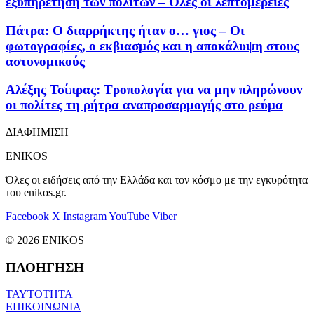
εξυπηρέτηση των πολιτών – Όλες οι λεπτομέρειες
Πάτρα: Ο διαρρήκτης ήταν ο… γιος – Οι
φωτογραφίες, ο εκβιασμός και η αποκάλυψη στους
αστυνομικούς
Αλέξης Τσίπρας: Τροπολογία για να μην πληρώνουν
οι πολίτες τη ρήτρα αναπροσαρμογής στο ρεύμα
ΔΙΑΦΗΜΙΣΗ
ENIKOS
Όλες οι ειδήσεις από την Ελλάδα και τον κόσμο με την εγκυρότητα
του enikos.gr.
Facebook
X
Instagram
YouTube
Viber
© 2026 ENIKOS
ΠΛΟΗΓΗΣΗ
ΤΑΥΤΟΤΗΤΑ
ΕΠΙΚΟΙΝΩΝΙΑ