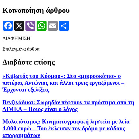
Κοινοποίηση άρθρου
Facebook
X
Viber
WhatsApp
Email
Μοιραστείτε
ΔΙΑΦΗΜΙΣΗ
Επιλεγμένα άρθρα
Διαβάστε επίσης
«Κιβωτός του Κόσμου»: Στο «μικροσκόπιο» ο
πατέρας Αντώνιος και άλλοι τρεις εργαζόμενοι –
Έρχονται εξελίξεις
Βενζινάδικα: Σωρηδόν πέφτουν τα πρόστιμα από τη
ΔΙΜΕΑ – Ποιος είναι ο λόγος
Μυλοπόταμος: Κινηματογραφική ληστεία με λεία
4.000 ευρώ – Του έκλεισαν τον δρόμο με κάδους
απορριμμάτων