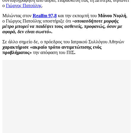
συνταγογράφηση από αύριο, Παρασκευή έως τη Δευτέρα, δηλώνει
ο
Γιώργος Πατούλης
.
Μιλώντας στον
Realfm 97,8
και την εκπομπή του
Μάνου Νιφλή
,
ο Γιώργος Πατούλης υποστήριξε ότι «
οποιασδήποτε μορφής
μέτρο μπορεί να παιδέψει τους ασθενείς, προφανώς, όσον με
αφορά, δεν είναι σωστό».
Σε άλλο σημείο δε, ο πρόεδρος του Ιατρικού Συλλόγου Αθηνών
χαρακτήρισε «ακραίο τρόπο αντιμετώπισης ενός
προβλήματος»
την απόφαση του ΠΙΣ
.