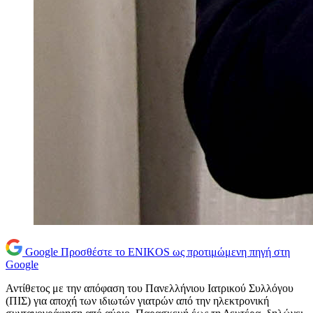
Google
Προσθέστε το ENIKOS ως προτιμώμενη πηγή στη
Google
Αντίθετος με την απόφαση του Πανελλήνιου Ιατρικού Συλλόγου
(ΠΙΣ) για αποχή των ιδιωτών γιατρών από την ηλεκτρονική