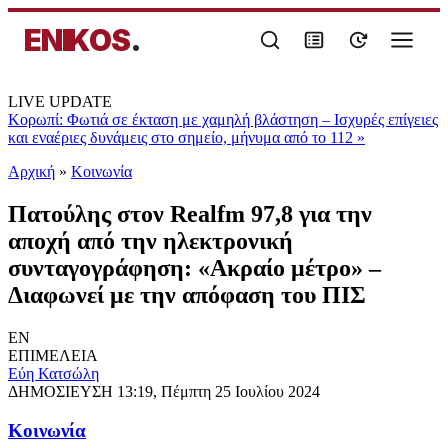
ENIKOS
.
LIVE UPDATE
Κορωπί: Φωτιά σε έκταση με χαμηλή βλάστηση – Ισχυρές επίγειες
και εναέριες δυνάμεις στο σημείο, μήνυμα από το 112
»
Αρχική
»
Κοινωνία
Πατούλης στον Realfm 97,8 για την
αποχή από την ηλεκτρονική
συνταγογράφηση: «Ακραίο μέτρο» –
Διαφωνεί με την απόφαση του ΠΙΣ
EN
ΕΠΙΜΕΛΕΙΑ
Εύη Κατσώλη
ΔΗΜΟΣΙΕΥΣΗ
13:19, Πέμπτη 25 Ιουλίου 2024
Κοινωνία