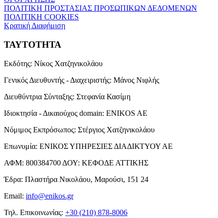
ΠΟΛΙΤΙΚΗ ΠΡΟΣΤΑΣΙΑΣ ΠΡΟΣΩΠΙΚΩΝ ΔΕΔΟΜΕΝΩΝ
ΠΟΛΙΤΙΚΗ COOKIES
Κρατική Διαφήμιση
ΤΑΥΤΟΤΗΤΑ
Εκδότης:
Νίκος Χατζηνικολάου
Γενικός Διευθυντής - Διαχειριστής:
Μάνος Νιφλής
Διευθύντρια Σύνταξης:
Στεφανία Κασίμη
Ιδιοκτησία - Δικαιούχος domain:
ENIKOS AE
Νόμιμος Εκπρόσωπος:
Στέργιος Χατζηνικολάου
Επωνυμία:
ΕΝΙΚΟΣ ΥΠΗΡΕΣΙΕΣ ΔΙΑΔΙΚΤΥΟΥ ΑΕ
ΑΦΜ:
800384700
ΔΟΥ:
ΚΕΦΟΔΕ ΑΤΤΙΚΗΣ
Έδρα:
Πλαστήρα Νικολάου, Μαρούσι, 151 24
Email:
info@enikos.gr
Τηλ. Επικοινωνίας:
+30 (210) 878-8006