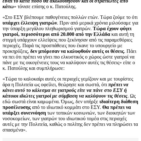
είναι το κατά πόσο θα ακολουθήσουν και οι στρατιώτες από
κάτω
» τόνισε επίσης ο κ. Πατούλης.
«Στο ΕΣΥ βλέπουμε παθογένειες πολλών ετών. Τώρα ζούμε το ότι
υπάρχει έλλειψη γιατρών
. Πριν από μερικά χρόνια μιλούσαμε για
την ύπαρξη μεγάλου πληθωρισμού γιατρών.
Τώρα έχουν φύγει
γιατροί, περισσότεροι από 20.000 από την Ελλάδα
και αυτή τη
στιγμή υπάρχουν ελλείψεις που ξεκίνησαν από τις παραμεθόριες
περιοχές. Παρά τις προσπάθειες που έκανε το υπουργείο με
προκηρύξεις,
δεν μπόρεσαν να καλυφθούν αυτές οι θέσεις
. Πάει
να πει ότι πρέπει να γίνει πιο ελκυστικός ο χώρος ώστε γιατροί να
πάνε με τις οικογένειες τους να καλύψουν αυτές τις θέσεις» είπε ο
κ. Πατούλης και συμπλήρωσε:
«Τώρα το καλοκαίρι αυτές οι περιοχές γεμίζουν και με τουρίστες
άρα η Πολιτεία ως οφείλει, θεώρησε και σωστά, ότι
πρέπει να
κάνει αυτό το κάλεσμα σε γιατρούς είτε να πάνε στο ΕΣΥ ή
κάποιοι ιδιώτες γιατροί με σύμβαση να καλύψουν τις θέσεις
. Ως
εδώ σωστά είναι καμωμένα. Όμως, δεν υπήρξε
ιδιαίτερη διάθεση
προσέλευσης
από το ιδιωτικό κομμάτι στο ΕΣΥ.
Θα
πρέπει να
υπάρξει συνεννόηση
των τοπικών κοινωνιών, των διοικητών των
νοσοκομείων, των γιατρών του ιδιωτικού τομέα στις περιοχές
αυτές με την Πολιτεία, καθώς ο πολίτης δεν πρέπει να πληρώσει τα
σπασμένα».