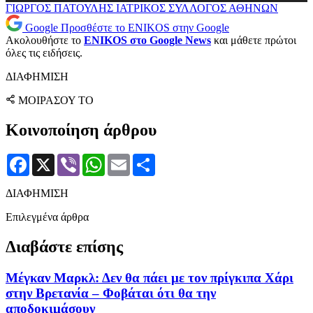
Ήχου
ΓΙΩΡΓΟΣ ΠΑΤΟΥΛΗΣ
ΙΑΤΡΙΚΟΣ ΣΥΛΛΟΓΟΣ ΑΘΗΝΩΝ
Google
Προσθέστε το ENIKOS στην Google
Ακολουθήστε το
ENIKOS στο Google News
και μάθετε πρώτοι
όλες τις ειδήσεις.
ΔΙΑΦΗΜΙΣΗ
ΜΟΙΡΑΣΟΥ ΤΟ
Κοινοποίηση άρθρου
Facebook
X
Viber
WhatsApp
Email
Μοιραστείτε
ΔΙΑΦΗΜΙΣΗ
Επιλεγμένα άρθρα
Διαβάστε επίσης
Μέγκαν Μαρκλ: Δεν θα πάει με τον πρίγκιπα Χάρι
στην Βρετανία – Φοβάται ότι θα την
αποδοκιμάσουν