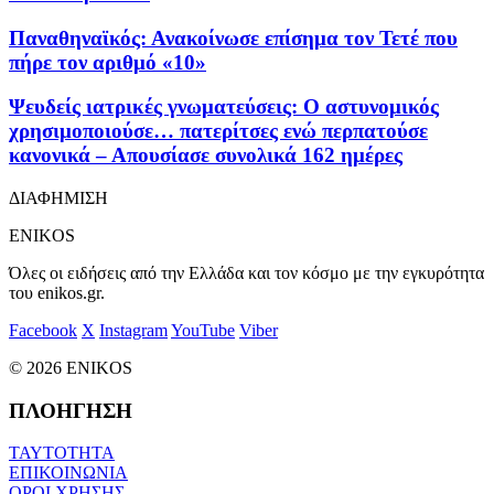
Παναθηναϊκός: Ανακοίνωσε επίσημα τον Τετέ που
πήρε τον αριθμό «10»
Ψευδείς ιατρικές γνωματεύσεις: Ο αστυνομικός
χρησιμοποιούσε… πατερίτσες ενώ περπατούσε
κανονικά – Απουσίασε συνολικά 162 ημέρες
ΔΙΑΦΗΜΙΣΗ
ENIKOS
Όλες οι ειδήσεις από την Ελλάδα και τον κόσμο με την εγκυρότητα
του enikos.gr.
Facebook
X
Instagram
YouTube
Viber
© 2026 ENIKOS
ΠΛΟΗΓΗΣΗ
ΤΑΥΤΟΤΗΤΑ
ΕΠΙΚΟΙΝΩΝΙΑ
ΟΡΟΙ ΧΡΗΣΗΣ