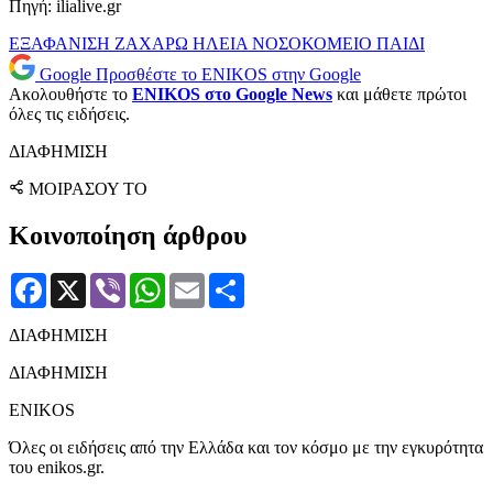
Πηγή: ilialive.gr
ΕΞΑΦΑΝΙΣΗ
ΖΑΧΑΡΩ
ΗΛΕΙΑ
ΝΟΣΟΚΟΜΕΙΟ
ΠΑΙΔΙ
Google
Προσθέστε το ENIKOS στην Google
Ακολουθήστε το
ENIKOS στο Google News
και μάθετε πρώτοι
όλες τις ειδήσεις.
ΔΙΑΦΗΜΙΣΗ
ΜΟΙΡΑΣΟΥ ΤΟ
Κοινοποίηση άρθρου
Facebook
X
Viber
WhatsApp
Email
Μοιραστείτε
ΔΙΑΦΗΜΙΣΗ
ΔΙΑΦΗΜΙΣΗ
ENIKOS
Όλες οι ειδήσεις από την Ελλάδα και τον κόσμο με την εγκυρότητα
του enikos.gr.