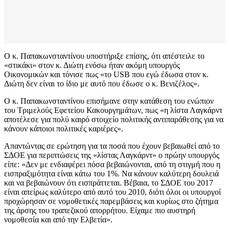
Ο κ. Παπακωνσταντίνου υποστήριξε επίσης, ότι απέστειλε το
«στικάκι» στον κ. Διώτη ενόσω ήταν ακόμη υπουργός
Οικονομικών και τόνισε πως «το USB που εγώ έδωσα στον κ.
Διώτη δεν είναι το ίδιο με αυτό που έδωσε ο κ. Βενιζέλος».
Ο κ. Παπακωνσταντίνου επισήμανε στην κατάθεση του ενώπιον
του Τριμελούς Εφετείου Κακουργημάτων, πως «η λίστα Λαγκάρντ
αποτέλεσε για πολύ καιρό στοιχείο πολιτικής αντιπαράθεσης για να
κάνουν κάποιοι πολιτικές καριέρες».
Απαντώντας σε ερώτηση για τα ποσά που έχουν βεβαιωθεί από το
ΣΔΟΕ για περιπτώσεις της «λίστας Λαγκάρντ» ο πρώην υπουργός
είπε: «Δεν με ενδιαφέρει πόσα βεβαιώνονται, από τη στιγμή που η
εισπραξιμότητα είναι κάτω του 1%. Να κάνουν καλύτερη δουλειά
και να βεβαιώνουν ότι εισπράττεται. Βέβαια, το ΣΔΟΕ του 2017
είναι απείρως καλύτερο από αυτό του 2010, διότι όλοι οι υπουργοί
προχώρησαν σε νομοθετικές παρεμβάσεις και κυρίως στο ζήτημα
της άρσης του τραπεζικού απορρήτου. Είχαμε πιο αυστηρή
νομοθεσία και από την Ελβετία».