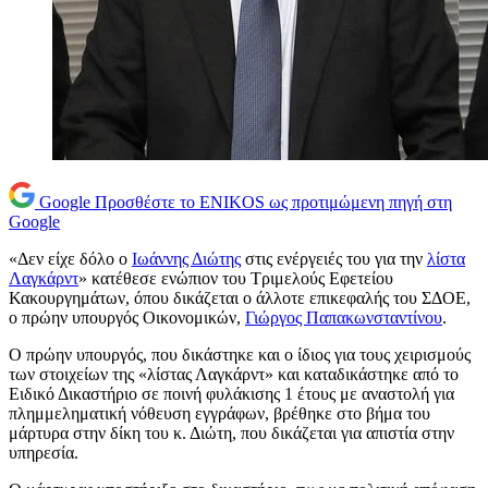
Google
Προσθέστε το ENIKOS ως προτιμώμενη πηγή στη
Google
«Δεν είχε δόλο ο
Ιωάννης Διώτης
στις ενέργειές του για την
λίστα
Λαγκάρντ
» κατέθεσε ενώπιον του Τριμελούς Εφετείου
Κακουργημάτων, όπου δικάζεται ο άλλοτε επικεφαλής του ΣΔΟΕ,
ο πρώην υπουργός Οικονομικών,
Γιώργος Παπακωνσταντίνου
.
Ο πρώην υπουργός, που δικάστηκε και ο ίδιος για τους χειρισμούς
των στοιχείων της «λίστας Λαγκάρντ» και καταδικάστηκε από το
Ειδικό Δικαστήριο σε ποινή φυλάκισης 1 έτους με αναστολή για
πλημμεληματική νόθευση εγγράφων, βρέθηκε στο βήμα του
μάρτυρα στην δίκη του κ. Διώτη, που δικάζεται για απιστία στην
υπηρεσία.