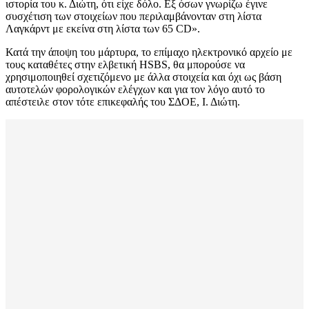
ιστορία του κ. Διώτη, ότι είχε δόλο. Εξ όσων γνωρίζω έγινε
συσχέτιση των στοιχείων που περιλαμβάνονταν στη λίστα
Λαγκάρντ με εκείνα στη λίστα των 65 CD».
Κατά την άποψη του μάρτυρα, το επίμαχο ηλεκτρονικό αρχείο με
τους καταθέτες στην ελβετική HSBS, θα μπορούσε να
χρησιμοποιηθεί σχετιζόμενο με άλλα στοιχεία και όχι ως βάση
αυτοτελών φορολογικών ελέγχων και για τον λόγο αυτό το
απέστειλε στον τότε επικεφαλής του ΣΔΟΕ, Ι. Διώτη.