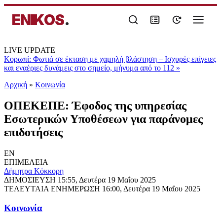
ENIKOS
.
LIVE UPDATE
Κορωπί: Φωτιά σε έκταση με χαμηλή βλάστηση – Ισχυρές επίγειες
και εναέριες δυνάμεις στο σημείο, μήνυμα από το 112
»
Αρχική
»
Κοινωνία
ΟΠΕΚΕΠΕ: Έφοδος της υπηρεσίας
Εσωτερικών Υποθέσεων για παράνομες
επιδοτήσεις
EN
ΕΠΙΜΕΛΕΙΑ
Δήμητρα Κόκκορη
ΔΗΜΟΣΙΕΥΣΗ
15:55, Δευτέρα 19 Μαΐου 2025
ΤΕΛΕΥΤΑΙΑ ΕΝΗΜΕΡΩΣΗ
16:00, Δευτέρα 19 Μαΐου 2025
Κοινωνία