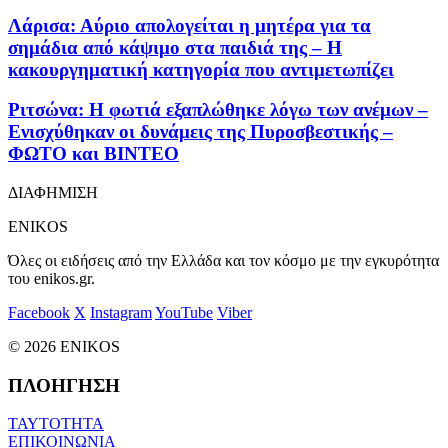
Λάρισα: Αύριο απολογείται η μητέρα για τα
σημάδια από κάψιμο στα παιδιά της – Η
κακουργηματική κατηγορία που αντιμετωπίζει
Ριτσώνα: Η φωτιά εξαπλώθηκε λόγω των ανέμων –
Ενισχύθηκαν οι δυνάμεις της Πυροσβεστικής –
ΦΩΤΟ και ΒΙΝΤΕΟ
ΔΙΑΦΗΜΙΣΗ
ENIKOS
Όλες οι ειδήσεις από την Ελλάδα και τον κόσμο με την εγκυρότητα
του enikos.gr.
Facebook
X
Instagram
YouTube
Viber
© 2026 ENIKOS
ΠΛΟΗΓΗΣΗ
ΤΑΥΤΟΤΗΤΑ
ΕΠΙΚΟΙΝΩΝΙΑ