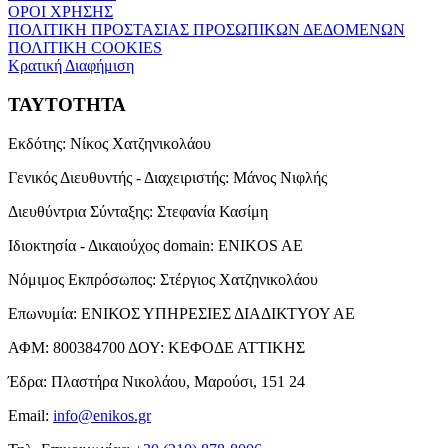
ΟΡΟΙ ΧΡΗΣΗΣ
ΠΟΛΙΤΙΚΗ ΠΡΟΣΤΑΣΙΑΣ ΠΡΟΣΩΠΙΚΩΝ ΔΕΔΟΜΕΝΩΝ
ΠΟΛΙΤΙΚΗ COOKIES
Κρατική Διαφήμιση
ΤΑΥΤΟΤΗΤΑ
Εκδότης:
Νίκος Χατζηνικολάου
Γενικός Διευθυντής - Διαχειριστής:
Μάνος Νιφλής
Διευθύντρια Σύνταξης:
Στεφανία Κασίμη
Ιδιοκτησία - Δικαιούχος domain:
ENIKOS AE
Νόμιμος Εκπρόσωπος:
Στέργιος Χατζηνικολάου
Επωνυμία:
ΕΝΙΚΟΣ ΥΠΗΡΕΣΙΕΣ ΔΙΑΔΙΚΤΥΟΥ ΑΕ
ΑΦΜ:
800384700
ΔΟΥ:
ΚΕΦΟΔΕ ΑΤΤΙΚΗΣ
Έδρα:
Πλαστήρα Νικολάου, Μαρούσι, 151 24
Email:
info@enikos.gr