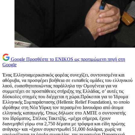
Google
Προσθέστε το ENIKOS ως προτιμώμενη πηγή στη
Google
Ένας Ελληνοαμερικανικός φορέας συνεχίζει, συντονισμένα και
αθόρυβα, να προσφέρει βοήθεια σε ευπαθείς ομάδες του ελληνικού
λαού, ευαισθητοποιώντας παράλληλα την Ομογένεια για να
συμμετέχει σε προσπάθειες στήριξης της Ελλάδας, σ’ αυτές τις
δύσκολες στιγμές που διέρχεται η χώρα.Πρόκειται για το Ίδρυμα
Ελληνικής Συμπαράστασης (Hellenic Relief Foundation), το οποίο
ιδρύθηκε στη Νέα Υόρκη τον περασμένο Ιανουάριο από άτομα
ελληνικής καταγωγής. Όπως δήλωσε στο ΑΜΠΕ ο συντονιστής
του Ιδρύματος, Στέλιος Τακετζής, «μέχρι σήμερα, έχουν
διανεμηθεί γύρω στα 2,750 δέματα με τρόφιμα και είδη πρώτης
ανάγκης» και «έχουν συγκεντρωθεί 51,000 δολάρια, χωρίς να
υπολογίζονται τα έσοδα συναυλίας, την περασμένη Παρασκευή,