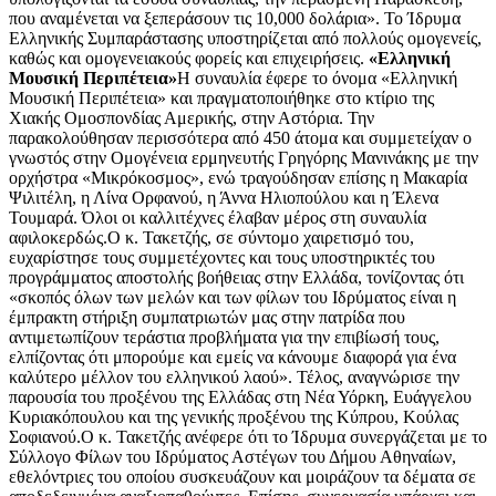
που αναμένεται να ξεπεράσουν τις 10,000 δολάρια». Το Ίδρυμα
Ελληνικής Συμπαράστασης υποστηρίζεται από πολλούς ομογενείς,
καθώς και ομογενειακούς φορείς και επιχειρήσεις.
«Ελληνική
Μουσική Περιπέτεια»
Η συναυλία έφερε το όνομα «Ελληνική
Μουσική Περιπέτεια» και πραγματοποιήθηκε στο κτίριο της
Χιακής Ομοσπονδίας Αμερικής, στην Αστόρια. Την
παρακολούθησαν περισσότερα από 450 άτομα και συμμετείχαν ο
γνωστός στην Ομογένεια ερμηνευτής Γρηγόρης Μανινάκης με την
ορχήστρα «Μικρόκοσμος», ενώ τραγούδησαν επίσης η Μακαρία
Ψιλιτέλη, η Λίνα Ορφανού, η Άννα Ηλιοπούλου και η Έλενα
Τουμαρά. Όλοι οι καλλιτέχνες έλαβαν μέρος στη συναυλία
αφιλοκερδώς.Ο κ. Τακετζής, σε σύντομο χαιρετισμό του,
ευχαρίστησε τους συμμετέχοντες και τους υποστηρικτές του
προγράμματος αποστολής βοήθειας στην Ελλάδα, τονίζοντας ότι
«σκοπός όλων των μελών και των φίλων του Ιδρύματος είναι η
έμπρακτη στήριξη συμπατριωτών μας στην πατρίδα που
αντιμετωπίζουν τεράστια προβλήματα για την επιβίωσή τους,
ελπίζοντας ότι μπορούμε και εμείς να κάνουμε διαφορά για ένα
καλύτερο μέλλον του ελληνικού λαού». Τέλος, αναγνώρισε την
παρουσία του προξένου της Ελλάδας στη Νέα Υόρκη, Ευάγγελου
Κυριακόπουλου και της γενικής προξένου της Κύπρου, Κούλας
Σοφιανού.Ο κ. Τακετζής ανέφερε ότι το Ίδρυμα συνεργάζεται με το
Σύλλογο Φίλων του Ιδρύματος Αστέγων του Δήμου Αθηναίων,
εθελόντριες του οποίου συσκευάζουν και μοιράζουν τα δέματα σε