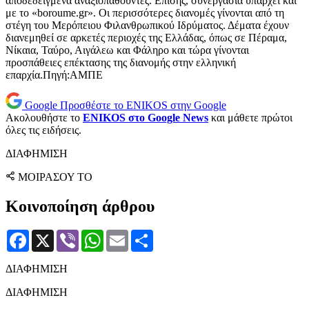
αποδεδειγμένα αναξιοπαθούντες. Επίσης, συνεργασία υπάρχει και
με το «boroume.gr». Οι περισσότερες διανομές γίνονται από τη
στέγη του Μερόπειου Φιλανθρωπικού Ιδρύματος. Δέματα έχουν
διανεμηθεί σε αρκετές περιοχές της Ελλάδας, όπως σε Πέραμα,
Νίκαια, Ταύρο, Αιγάλεω και Φάληρο και τώρα γίνονται
προσπάθειες επέκτασης της διανομής στην ελληνική
επαρχία.Πηγή:ΑΜΠΕ
Google
Προσθέστε το ENIKOS στην Google
Ακολουθήστε το
ENIKOS στο Google News
και μάθετε πρώτοι
όλες τις ειδήσεις.
ΔΙΑΦΗΜΙΣΗ
ΜΟΙΡΑΣΟΥ ΤΟ
Κοινοποίηση άρθρου
Facebook
X
Viber
WhatsApp
Email
Μοιραστείτε
ΔΙΑΦΗΜΙΣΗ
ΔΙΑΦΗΜΙΣΗ