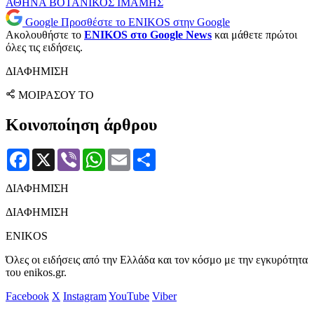
ΑΘΗΝΑ
ΒΟΤΑΝΙΚΟΣ
ΙΜΑΜΗΣ
Google
Προσθέστε το ENIKOS στην Google
Ακολουθήστε το
ENIKOS στο Google News
και μάθετε πρώτοι
όλες τις ειδήσεις.
ΔΙΑΦΗΜΙΣΗ
ΜΟΙΡΑΣΟΥ ΤΟ
Κοινοποίηση άρθρου
Facebook
X
Viber
WhatsApp
Email
Μοιραστείτε
ΔΙΑΦΗΜΙΣΗ
ΔΙΑΦΗΜΙΣΗ
ENIKOS
Όλες οι ειδήσεις από την Ελλάδα και τον κόσμο με την εγκυρότητα
του enikos.gr.
Facebook
X
Instagram
YouTube
Viber