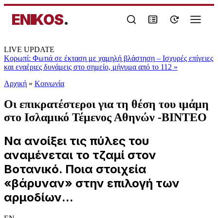
ENIKOS
.
LIVE UPDATE
Κορωπί: Φωτιά σε έκταση με χαμηλή βλάστηση – Ισχυρές επίγειες
και εναέριες δυνάμεις στο σημείο, μήνυμα από το 112
»
Αρχική
»
Κοινωνία
Oι επικρατέστεροι για τη θέση του ιμάμη
στο Ισλαμικό Τέμενος Αθηνών -BINTEO
Να ανοίξει τις πύλες του
αναμένεται το τζαμί στον
Βοτανικό. Ποια στοιχεία
«βάρυναν» στην επιλογή των
αρμοδίων...