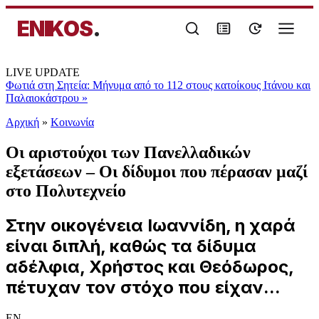
ENIKOS
.
LIVE UPDATE
Φωτιά στη Σητεία: Μήνυμα από το 112 στους κατοίκους Ιτάνου και
Παλαιοκάστρου
»
Αρχική
»
Κοινωνία
Οι αριστούχοι των Πανελλαδικών
εξετάσεων – Οι δίδυμοι που πέρασαν μαζί
στο Πολυτεχνείο
Στην οικογένεια Ιωαννίδη, η χαρά
είναι διπλή, καθώς τα δίδυμα
αδέλφια, Χρήστος και Θεόδωρος,
πέτυχαν τον στόχο που είχαν...
EN