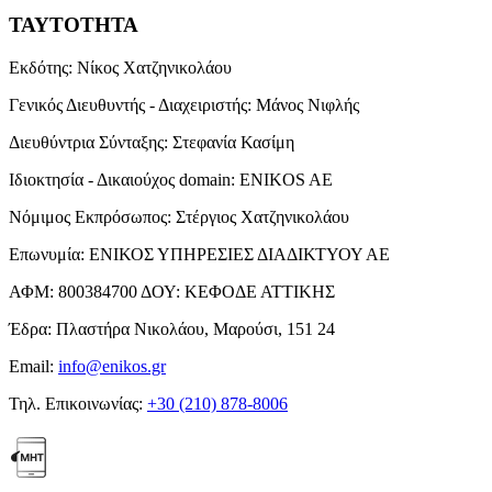
ΤΑΥΤΟΤΗΤΑ
Εκδότης:
Νίκος Χατζηνικολάου
Γενικός Διευθυντής - Διαχειριστής:
Μάνος Νιφλής
Διευθύντρια Σύνταξης:
Στεφανία Κασίμη
Ιδιοκτησία - Δικαιούχος domain:
ENIKOS AE
Νόμιμος Εκπρόσωπος:
Στέργιος Χατζηνικολάου
Επωνυμία:
ΕΝΙΚΟΣ ΥΠΗΡΕΣΙΕΣ ΔΙΑΔΙΚΤΥΟΥ ΑΕ
ΑΦΜ:
800384700
ΔΟΥ:
ΚΕΦΟΔΕ ΑΤΤΙΚΗΣ
Έδρα:
Πλαστήρα Νικολάου, Μαρούσι, 151 24
Email:
info@enikos.gr
Τηλ. Επικοινωνίας:
+30 (210) 878-8006