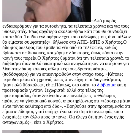
«Από μικρός
ενδιαφερόμουν για τα αυτοκίνητα, τα τελευταία χρόνια και για τους
υπολογιστές. Ίσως αργότερα ακολουθήσω κάτι που θα συνδυάζει
και τα δύο. Το ίδιο ενδιαφέρον έχει και ο αδελφός μου, άρα μάλλον
θα είμαστε συμφοιτητές», δήλωσε στο ΑΠΕ- ΜΠΕ ο Χρήστος.Ο
δίδυμος αδελφός του έμαθε τα νέα από το τηλέφωνο, καθώς
βρίσκεται σε διακοπές, και χάρηκε δύο φορές, όπως πάντα στην
κοινή τους πορεία.Ο Χρήστος θυμάται ότι την τελευταία χρονιά, το
διάβασμα ήταν πολύ απαιτητικό και αναγκάστηκαν να αφήσουν για
λίγο στην άκρη κάποιες αθλητικές τους δραστηριότητες
(ποδόσφαιρο) για να επικεντρωθούν στον στόχο τους. «Κάποιες
περίοδοι μέσα στη χρονιά, όπως όταν είχαμε τα διαγωνίσματα,
ήταν πολύ δύσκολες», είπε.Πάντως, στο σπίτι, το
διάβασμα
και η
προετοιμασία γινόταν ξεχωριστά, αλλά στο τέλος της
προετοιμασίας, όταν ξεκίνησαν οι επαναλήψεις, ο Θόδωρος
πρότεινε να γίνεται από κοινού, υποστηρίζοντας ότι «τέσσερα μάτια
είναι πάντα καλύτερα από δύο». «Βοηθούσε στην προετοιμασία ότι
είμαστε δίδυμοι, γιατί υπήρχε ένα κοινό σημείο αναφοράς και ο
ένας πίεζε τον άλλο προς τα πάνω. Θα έλεγα ότι ήταν ένας υγιής
ανταγωνισμός», είπε ο Χρήστος.