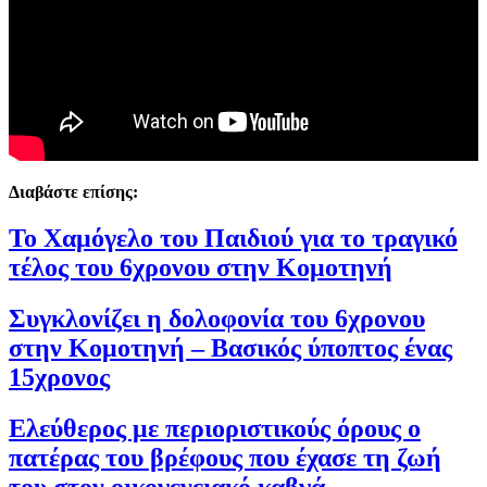
Διαβάστε επίσης:
Το Χαμόγελο του Παιδιού για το τραγικό
τέλος του 6χρονου στην Κομοτηνή
Συγκλονίζει η δολοφονία του 6χρονου
στην Κομοτηνή – Βασικός ύποπτος ένας
15χρονος
Ελεύθερος με περιοριστικούς όρους ο
πατέρας του βρέφους που έχασε τη ζωή
του στον οικογενειακό καβγά