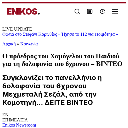
ENIKOS
.
LIVE UPDATE
Φωτιά στο Στεφάνι Κορινθίας – Ήχησε το 112 για ετοιμότητα
»
Αρχική
»
Κοινωνία
Ο πρόεδρος του Χαμόγελου του Παιδιού
για τη δολοφονία του 6χρονου – ΒΙΝΤΕΟ
Συγκλονίζει το πανελλήνιο η
δολοφονία του 6χρονου
Μεχμεταλή Σεζάλ, από την
Κομοτηνή... ΔΕΙΤΕ ΒΙΝΤΕΟ
EN
ΕΠΙΜΕΛΕΙΑ
Enikos Newsroom