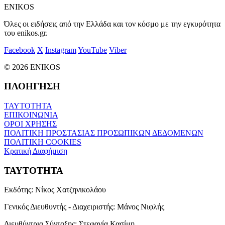
ENIKOS
Όλες οι ειδήσεις από την Ελλάδα και τον κόσμο με την εγκυρότητα
του enikos.gr.
Facebook
X
Instagram
YouTube
Viber
© 2026 ENIKOS
ΠΛΟΗΓΗΣΗ
ΤΑΥΤΟΤΗΤΑ
ΕΠΙΚΟΙΝΩΝΙΑ
ΟΡΟΙ ΧΡΗΣΗΣ
ΠΟΛΙΤΙΚΗ ΠΡΟΣΤΑΣΙΑΣ ΠΡΟΣΩΠΙΚΩΝ ΔΕΔΟΜΕΝΩΝ
ΠΟΛΙΤΙΚΗ COOKIES
Κρατική Διαφήμιση
ΤΑΥΤΟΤΗΤΑ
Εκδότης:
Νίκος Χατζηνικολάου
Γενικός Διευθυντής - Διαχειριστής:
Μάνος Νιφλής
Διευθύντρια Σύνταξης:
Στεφανία Κασίμη