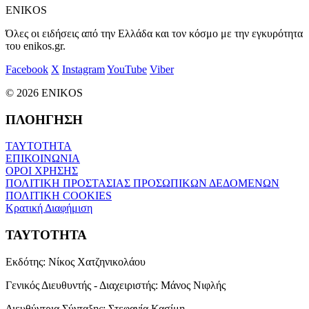
ENIKOS
Όλες οι ειδήσεις από την Ελλάδα και τον κόσμο με την εγκυρότητα
του enikos.gr.
Facebook
X
Instagram
YouTube
Viber
© 2026 ENIKOS
ΠΛΟΗΓΗΣΗ
ΤΑΥΤΟΤΗΤΑ
ΕΠΙΚΟΙΝΩΝΙΑ
ΟΡΟΙ ΧΡΗΣΗΣ
ΠΟΛΙΤΙΚΗ ΠΡΟΣΤΑΣΙΑΣ ΠΡΟΣΩΠΙΚΩΝ ΔΕΔΟΜΕΝΩΝ
ΠΟΛΙΤΙΚΗ COOKIES
Κρατική Διαφήμιση
ΤΑΥΤΟΤΗΤΑ
Εκδότης:
Νίκος Χατζηνικολάου
Γενικός Διευθυντής - Διαχειριστής:
Μάνος Νιφλής
Διευθύντρια Σύνταξης:
Στεφανία Κασίμη