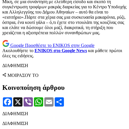
Μίκη, σε μια συνάντηση με ελεύθερη είσοδο και σκοπό τη
συγκέντρωση τροφίμων μακράς διαρκείας για το Κέντρο Υποδοχής
και Αλληλεγγύης του Δήμου Αθηναίων – αυτό θα είναι το
«εισιτήριο».Πάρτε στα χέρια σας μια συσκευασία μακαρόνια, ρύζι,
όσπρια, ένα κουτί γάλα – ό,τι έχετε στο ντουλάπι της κουζίνας σας
και ελάτε να δώσουμε όλοι μαζί, διακριτικά, τη στήριξη που
χρειάζεται η αξιοπρέπεια πολλών συνανθρώπων μας.
Google
Προσθέστε το ENIKOS στην Google
Ακολουθήστε το
ENIKOS στο Google News
και μάθετε πρώτοι
όλες τις ειδήσεις.
ΔΙΑΦΗΜΙΣΗ
ΜΟΙΡΑΣΟΥ ΤΟ
Κοινοποίηση άρθρου
Facebook
X
Viber
WhatsApp
Email
Μοιραστείτε
ΔΙΑΦΗΜΙΣΗ
ΔΙΑΦΗΜΙΣΗ