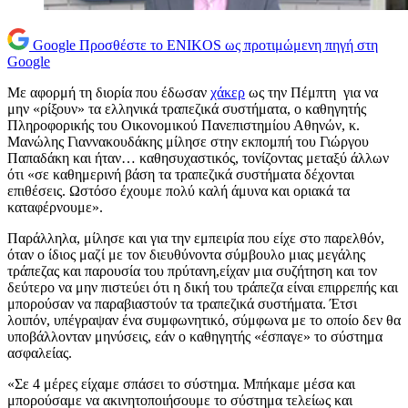
Google
Προσθέστε το ENIKOS ως προτιμώμενη πηγή στη
Google
Με αφορμή τη διορία που έδωσαν
χάκερ
ως την Πέμπτη για να
μην «ρίξουν» τα ελληνικά τραπεζικά συστήματα, ο καθηγητής
Πληροφορικής του Οικονομικού Πανεπιστημίου Αθηνών, κ.
Μανώλης Γιαννακουδάκης μίλησε στην εκπομπή του Γιώργου
Παπαδάκη και ήταν… καθησυχαστικός, τονίζοντας μεταξύ άλλων
ότι «σε καθημερινή βάση τα τραπεζικά συστήματα δέχονται
επιθέσεις. Ωστόσο έχουμε πολύ καλή άμυνα και οριακά τα
καταφέρνουμε».
Παράλληλα, μίλησε και για την εμπειρία που είχε στο παρελθόν,
όταν ο ίδιος μαζί με τον διευθύνοντα σύμβουλο μιας μεγάλης
τράπεζας και παρουσία του πρύτανη,είχαν μια συζήτηση και τον
δεύτερο να μην πιστεύει ότι η δική του τράπεζα είναι επιρρεπής και
μπορούσαν να παραβιαστούν τα τραπεζικά συστήματα. Έτσι
λοιπόν, υπέγραψαν ένα συμφωνητικό, σύμφωνα με το οποίο δεν θα
υποβάλλονταν
μηνύσεις, εάν ο καθηγητής «έσπαγε» το σύστημα
ασφαλείας.
«Σε 4 μέρες είχαμε σπάσει το σύστημα. Μπήκαμε μέσα και
μπορούσαμε να ακινητοποιήσουμε το σύστημα τελείως και