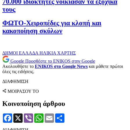
70.000 ιδιοκτήτες νοίκιασαν τα εξοχικά
τους
ΦΩΤΟ-Χειροπέδες για κλοπή και
κακοποίηση σκύλων
ΔΗΜΟΙ
ΕΛΛΑΔΑ
ΗΛΙΚΙΑ
ΧΑΡΤΗΣ
Google
Προσθέστε το ENIKOS στην Google
Ακολουθήστε το
ENIKOS στο Google News
και μάθετε πρώτοι
όλες τις ειδήσεις.
ΔΙΑΦΗΜΙΣΗ
ΜΟΙΡΑΣΟΥ ΤΟ
Κοινοποίηση άρθρου
Facebook
X
Viber
WhatsApp
Email
Μοιραστείτε
ΔΙΑΦΗΜΙΣΗ