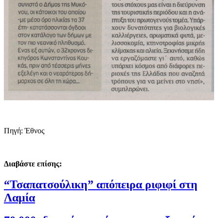
Πηγή: Έθνος
Διαβάστε επίσης:
“Τσαπατσούλικη” απόπειρα ριφιφί στη
Λαμία