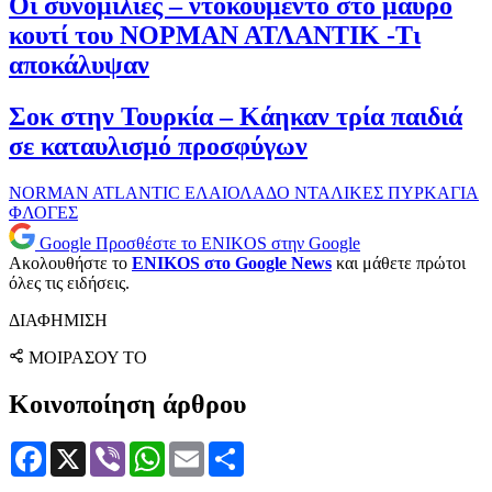
Οι συνομιλίες – ντοκουμέντο στο μαύρο
κουτί του ΝΟΡΜΑΝ ΑΤΛΑΝΤΙΚ -Τι
αποκάλυψαν
Σοκ στην Τουρκία – Κάηκαν τρία παιδιά
σε καταυλισμό προσφύγων
NORMAN ATLANTIC
ΕΛΑΙΟΛΑΔΟ
ΝΤΑΛΙΚΕΣ
ΠΥΡΚΑΓΙΑ
ΦΛΟΓΕΣ
Google
Προσθέστε το ENIKOS στην Google
Ακολουθήστε το
ENIKOS στο Google News
και μάθετε πρώτοι
όλες τις ειδήσεις.
ΔΙΑΦΗΜΙΣΗ
ΜΟΙΡΑΣΟΥ ΤΟ
Κοινοποίηση άρθρου
Facebook
X
Viber
WhatsApp
Email
Μοιραστείτε