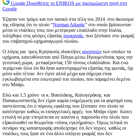
Google
Προσθέστε το ENIKOS ως προτιμώμενη πηγή στη
Google
Έζησαν τον τρόμο και τον πανικό στα τέλη του 2014 στο άκουσμα
της είδησης ότι το πλοίο “
Norman Atlantic
” στο οποίο βρίσκονταν
μέσα οι νταλίκες τους που μετέφεραν ελαιόλαδο στην Ιταλία,
τυλίχθηκε στις φλόγες εξαιτίας
πυρκαγιάς
, που ξέσπασε στο γκαράζ
του επιβατηγού-οχηματαγωγού πλοίου.
Ο λόγος για τρεις Κρητικούς ιδιοκτήτες
φορτηγών
των οποίων τα
οχήματα, κατευθύνονταν από Πάτρα μέσω Ηγουμενίτσας προς την
γειτονική χώρα, μεταφέροντας 150 τόνους ελαιόλαδου. Και ενώ
περίμεναν όλοι ότι θα ήταν κατεστραμμένα εξαιτίας της φωτιάς, όχι
μόνο κάτι τέτοιο δεν έγινε αλλά μέχρι και σήμερα είναι
εγκλωβισμένα στο εσωτερικό του πλοίου, που παραμένει δεμένο
στο Μπάρι.
Εδώ και 1,5 χρόνο οι κ. Βασιλάκης, Καλογεράκης και
Παπακωνσταντής δεν είχαν καμία ενημέρωση για τα φορτηγά τους
πιστεύοντας ότι ο πύρινος εφιάλτης που ξέσπασε στο πλοίο τα
κατέστρεψε καθώς οι εισαγγελικές αρχές του Μπάρι είχαν δώσει
εντολή να μην επιτρέπεται σε κανένα η παρουσία στο πλοίο που
εξακολουθεί να θεωρείται «τόπος εγκλήματος». Όμως τελικά το
σενάριο της καταστροφής αποδείχτηκε ότι δεν ίσχυες καθώς οι
νταλίκες τους ήταν σε ένα άλλο υπόγειο γκαράζ που δεν