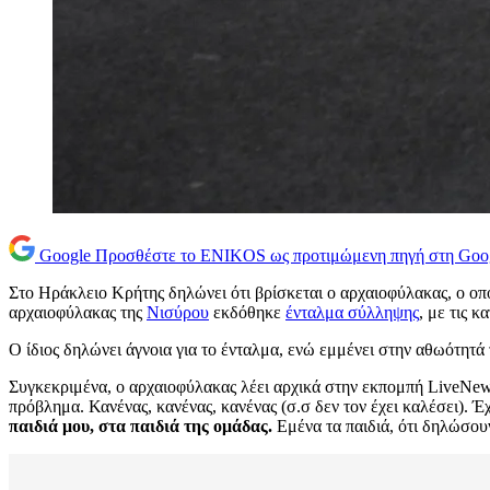
Google
Προσθέστε το ENIKOS ως προτιμώμενη πηγή στη Goo
Στο Ηράκλειο Κρήτης δηλώνει ότι βρίσκεται ο αρχαιοφύλακας, ο οπ
αρχαιοφύλακας της
Νισύρου
εκδόθηκε
ένταλμα σύλληψης
, με τις κ
Ο ίδιος δηλώνει άγνοια για το ένταλμα, ενώ εμμένει στην αθωότητά τ
Συγκεκριμένα, ο αρχαιοφύλακας λέει αρχικά στην εκπομπή LiveNews 
πρόβλημα. Κανένας, κανένας, κανένας (σ.σ δεν τον έχει καλέσει). 
παιδιά μου, στα παιδιά της ομάδας.
Εμένα τα παιδιά, ότι δηλώσουν