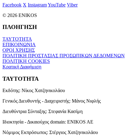
Facebook
X
Instagram
YouTube
Viber
© 2026 ENIKOS
ΠΛΟΗΓΗΣΗ
ΤΑΥΤΟΤΗΤΑ
ΕΠΙΚΟΙΝΩΝΙΑ
ΟΡΟΙ ΧΡΗΣΗΣ
ΠΟΛΙΤΙΚΗ ΠΡΟΣΤΑΣΙΑΣ ΠΡΟΣΩΠΙΚΩΝ ΔΕΔΟΜΕΝΩΝ
ΠΟΛΙΤΙΚΗ COOKIES
Κρατική Διαφήμιση
ΤΑΥΤΟΤΗΤΑ
Εκδότης:
Νίκος Χατζηνικολάου
Γενικός Διευθυντής - Διαχειριστής:
Μάνος Νιφλής
Διευθύντρια Σύνταξης:
Στεφανία Κασίμη
Ιδιοκτησία - Δικαιούχος domain:
ENIKOS AE
Νόμιμος Εκπρόσωπος:
Στέργιος Χατζηνικολάου