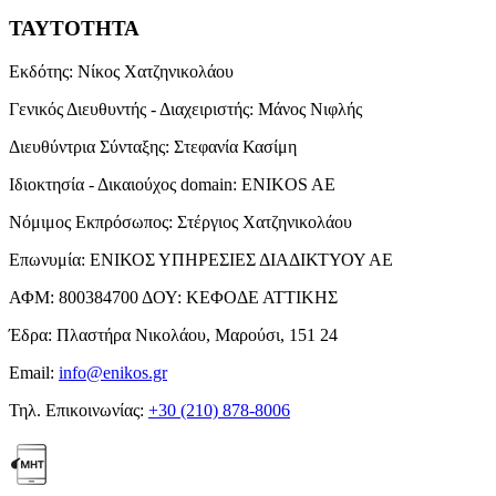
ΤΑΥΤΟΤΗΤΑ
Εκδότης:
Νίκος Χατζηνικολάου
Γενικός Διευθυντής - Διαχειριστής:
Μάνος Νιφλής
Διευθύντρια Σύνταξης:
Στεφανία Κασίμη
Ιδιοκτησία - Δικαιούχος domain:
ENIKOS AE
Νόμιμος Εκπρόσωπος:
Στέργιος Χατζηνικολάου
Επωνυμία:
ΕΝΙΚΟΣ ΥΠΗΡΕΣΙΕΣ ΔΙΑΔΙΚΤΥΟΥ ΑΕ
ΑΦΜ:
800384700
ΔΟΥ:
ΚΕΦΟΔΕ ΑΤΤΙΚΗΣ
Έδρα:
Πλαστήρα Νικολάου, Μαρούσι, 151 24
Email:
info@enikos.gr
Τηλ. Επικοινωνίας:
+30 (210) 878-8006