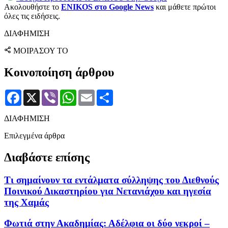
Ακολουθήστε το
ENIKOS στο Google News
και μάθετε πρώτοι
όλες τις ειδήσεις.
ΔΙΑΦΗΜΙΣΗ
ΜΟΙΡΑΣΟΥ ΤΟ
Κοινοποίηση άρθρου
Facebook
X
Viber
WhatsApp
Email
Μοιραστείτε
ΔΙΑΦΗΜΙΣΗ
Επιλεγμένα άρθρα
Διαβάστε επίσης
Τι σημαίνουν τα εντάλματα σύλληψης του Διεθνούς
Ποινικού Δικαστηρίου για Νετανιάχου και ηγεσία
της Χαμάς
Φωτιά στην Ακαδημίας: Αδέλφια οι δύο νεκροί –