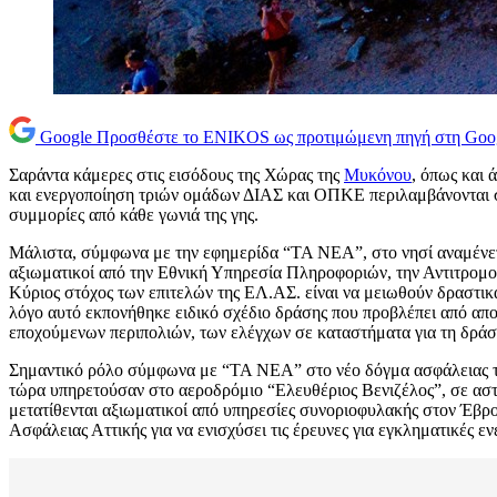
Google
Προσθέστε το ENIKOS ως προτιμώμενη πηγή στη Goo
Σαράντα κάμερες στις εισόδους της Χώρας της
Μυκόνου
, όπως και 
και ενεργοποίηση τριών ομάδων ΔΙΑΣ και ΟΠΚΕ περιλαμβάνονται στο
συμμορίες από κάθε γωνιά της γης.
Μάλιστα, σύμφωνα με την εφημερίδα “ΤΑ ΝΕΑ”, στο νησί αναμένε
αξιωματικοί από την Εθνική Υπηρεσία Πληροφοριών, την Αντιτρομο
Κύριος στόχος των επιτελών της ΕΛ.ΑΣ. είναι να μειωθούν δραστικά
λόγο αυτό εκπονήθηκε ειδικό σχέδιο δράσης που προβλέπει από απ
εποχούμενων περιπολιών, των ελέγχων σε καταστήματα για τη δράσ
Σημαντικό ρόλο σύμφωνα με “ΤΑ ΝΕΑ” στο νέο δόγμα ασφάλειας το
τώρα υπηρετούσαν στο αεροδρόμιο “Ελευθέριος Βενιζέλος”, σε ασ
μετατίθενται αξιωματικοί από υπηρεσίες συνοριοφυλακής στον Έβρο
Ασφάλειας Αττικής για να ενισχύσει τις έρευνες για εγκληματικές εν