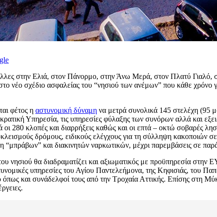
gle
άλλες στην Ελιά, στον Πάνορμο, στην Άνω Μερά, στον Πλατύ Γιαλό, σ
 νέο σχέδιο ασφαλείας του “νησιού των ανέμων” που κάθε χρόνο γίνετ
ται φέτος η
αστυνομική δύναμη
να μετρά συνολικά 145 στελέχη (95 μ
κρατική Υπηρεσία, τις υπηρεσίες φύλαξης των συνόρων αλλά και εξει
 οι 280 κλοπές και διαρρήξεις καθώς και οι επτά – οκτώ σοβαρές λησ
οκλεισμούς δρόμους, ειδικούς ελέγχους για τη σύλληψη κακοποιών σ
η “μπράβων” και διακινητών ναρκωτικών, μέχρι παρεμβάσεις σε παρά
υ νησιού θα διαδραματίζει και αξιωματικός με προϋπηρεσία στην ΕΥ
τυνομικές υπηρεσίες του Αγίου Παντελεήμονα, της Κηφισιάς, του Πα
 όπως και συνάδελφοί τους από την Τροχαία Αττικής. Επίσης στη Μύκ
έργειες.