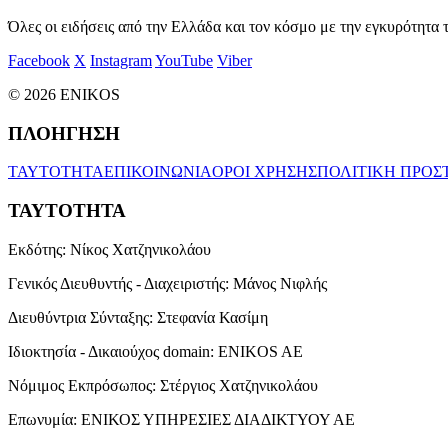
Όλες οι ειδήσεις από την Ελλάδα και τον κόσμο με την εγκυρότητα τ
Facebook
X
Instagram
YouTube
Viber
© 2026 ENIKOS
ΠΛΟΗΓΗΣΗ
ΤΑΥΤΟΤΗΤΑ
ΕΠΙΚΟΙΝΩΝΙΑ
ΟΡΟΙ ΧΡΗΣΗΣ
ΠΟΛΙΤΙΚΗ ΠΡΟΣ
ΤΑΥΤΟΤΗΤΑ
Εκδότης:
Νίκος Χατζηνικολάου
Γενικός Διευθυντής - Διαχειριστής:
Μάνος Νιφλής
Διευθύντρια Σύνταξης:
Στεφανία Κασίμη
Ιδιοκτησία - Δικαιούχος domain:
ENIKOS AE
Νόμιμος Εκπρόσωπος:
Στέργιος Χατζηνικολάου
Επωνυμία:
ΕΝΙΚΟΣ ΥΠΗΡΕΣΙΕΣ ΔΙΑΔΙΚΤΥΟΥ ΑΕ