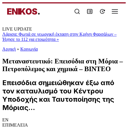
ENIKOS
.
LIVE UPDATE
Λάρισα: Φωτιά σε γεωργική έκταση στην Κρήνη Φαρσάλων –
Ήχησε το 112 για ετοιμότητα
»
Αρχική
»
Κοινωνία
Μεταναστευτικό: Επεισόδια στη Μόρια –
Πετροπόλεμος και χημικά – ΒΙΝΤΕΟ
Επεισόδια σημειώθηκαν έξω από
τον καταυλισμό του Κέντρου
Υποδοχής και Ταυτοποίησης της
Μόριας...
EN
ΕΠΙΜΕΛΕΙΑ