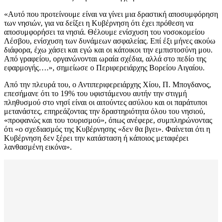
«Αυτό που προτείνουμε είναι να γίνει μια δραστική αποσυμφόρηση
των νησιών, για να δείξει η Κυβέρνηση ότι έχει πρόθεση να
αποσυμφορήσει τα νησιά. Θέλουμε ενίσχυση του νοσοκομείου
Λέσβου, ενίσχυση των δυνάμεων ασφαλείας. Επί έξι μήνες ακούω
διάφορα, έχω χάσει και εγώ και οι κάτοικοι την εμπιστοσύνη μου.
Από γραφείου, οργανώνονται ωραία σχέδια, αλλά στο πεδίο της
εφαρμογής….», σημείωσε ο Περιφερειάρχης Βορείου Αιγαίου.
Από την πλευρά του, ο Αντιπεριφερειάρχης Χίου, Π. Μπογδανος,
επεσήμανε ότι το 19% του υφιστάμενου αυτήν την στιγμή
πληθυσμού στο νησί είναι οι αιτούντες ασύλου και οι παράτυποι
μετανάστες, επηρεάζοντας την δραστηριότητα όλου του νησιού,
«προφανώς και του τουρισμού», όπως ανέφερε, συμπληρώνοντας
ότι «ο σχεδιασμός της Κυβέρνησης «δεν θα βγει». Φαίνεται ότι η
Κυβέρνηση δεν ξέρει την κατάσταση ή κάποιος μεταφέρει
λανθασμένη εικόνα».