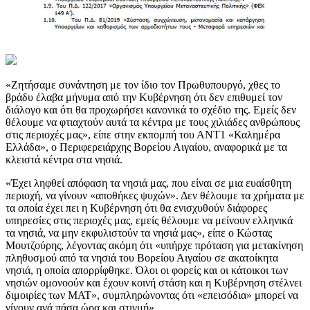
«Ζητήσαμε συνάντηση με τον ίδιο τον Πρωθυπουργό, χθες το
βράδυ έλαβα μήνυμα από την Κυβέρνηση ότι δεν επιθυμεί τον
διάλογο και ότι θα προχωρήσει κανονικά το σχέδιο της. Εμείς δεν
θέλουμε να φτιαχτούν αυτά τα κέντρα με τους χιλιάδες ανθρώπους
στις περιοχές μας», είπε στην εκπομπή του ΑΝΤ1 «Καλημέρα
Ελλάδα», ο Περιφερειάρχης Βορείου Αιγαίου, αναφορικά με τα
κλειστά κέντρα στα νησιά.
«Έχει ληφθεί απόφαση τα νησιά μας, που είναι σε μια ευαίσθητη
περιοχή, να γίνουν «αποθήκες ψυχών». Δεν θέλουμε τα χρήματα με
τα οποία έχει πει η Κυβέρνηση ότι θα ενισχυθούν διάφορες
υπηρεσίες στις περιοχές μας, εμείς θέλουμε να μείνουν ελληνικά
τα νησιά, να μην εκφυλιστούν τα νησιά μας», είπε ο Κώστας
Μουτζούρης, λέγοντας ακόμη ότι «υπήρχε πρόταση για μετακίνηση
πληθυσμού από τα νησιά του Βορείου Αιγαίου σε ακατοίκητα
νησιά, η οποία απορρίφθηκε. Όλοι οι φορείς και οι κάτοικοι των
νησιών ομονοούν και έχουν κοινή στάση και η Κυβέρνηση στέλνει
διμοιρίες των ΜΑΤ», συμπληρώνοντας ότι «επεισόδια» μπορεί να
γίνουν ανά πάσα ώρα και στιγμή».