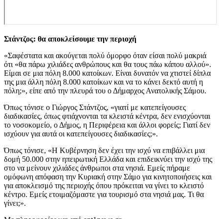
Στάντζος: θα αποκλείσουμε την περιοχή
«Σαφέστατα και ακούγεται πολύ όμορφο όταν είσαι πολύ μακριά
ότι «θα πάρω χιλιάδες ανθρώπους και θα τους πάω κάπου αλλού».
Είμαι σε μια πόλη 8.000 κατοίκων. Είναι δυνατόν να χτιστεί δίπλα
της μια άλλη πόλη 8.000 κατοίκων και να το κάνει δεκτό αυτή η
πόλη;», είπε από την πλευρά του ο Δήμαρχος Ανατολικής Σάμου.
Όπως τόνισε ο Γιώργος Στάντζος, «γιατί με κατεπείγουσες
διαδικασίες, όπως φτιάχνονται τα κλειστά κέντρα, δεν ενισχύονται
το νοσοκομείο, ο Δήμος, η Περιφέρεια και άλλοι φορείς; Γιατί δεν
ισχύουν για αυτά οι κατεπείγουσες διαδικασίες;».
Όπως τόνισε, «Η Κυβέρνηση δεν έχει την ισχύ να επιβάλλει μια
δομή 50.000 στην ηπειρωτική Ελλάδα και επιδεικνύει την ισχύ της
στο να μείνουν χιλιάδες άνθρωποι στα νησιά. Εμείς πήραμε
ομόφωνη απόφαση την Κυριακή στην Σάμο για κινητοποιήσεις και
για αποκλεισμό της περιοχής όπου πρόκειται να γίνει το κλειστό
κέντρο. Εμείς ετοιμαζόμαστε για τουρισμό στα νησιά μας. Τι θα
γίνει;».