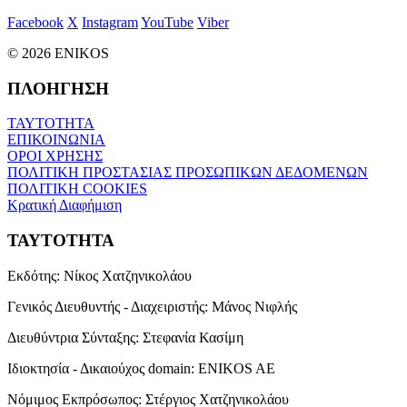
Facebook
X
Instagram
YouTube
Viber
© 2026 ENIKOS
ΠΛΟΗΓΗΣΗ
ΤΑΥΤΟΤΗΤΑ
ΕΠΙΚΟΙΝΩΝΙΑ
ΟΡΟΙ ΧΡΗΣΗΣ
ΠΟΛΙΤΙΚΗ ΠΡΟΣΤΑΣΙΑΣ ΠΡΟΣΩΠΙΚΩΝ ΔΕΔΟΜΕΝΩΝ
ΠΟΛΙΤΙΚΗ COOKIES
Κρατική Διαφήμιση
ΤΑΥΤΟΤΗΤΑ
Εκδότης:
Νίκος Χατζηνικολάου
Γενικός Διευθυντής - Διαχειριστής:
Μάνος Νιφλής
Διευθύντρια Σύνταξης:
Στεφανία Κασίμη
Ιδιοκτησία - Δικαιούχος domain:
ENIKOS AE
Νόμιμος Εκπρόσωπος:
Στέργιος Χατζηνικολάου