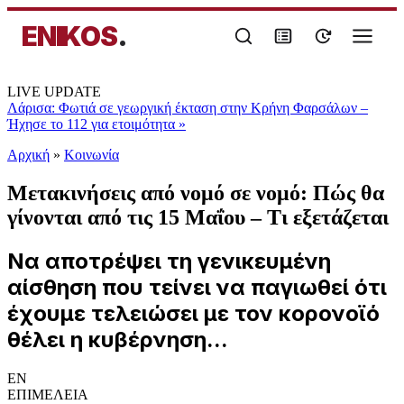
ENIKOS
.
LIVE UPDATE
Λάρισα: Φωτιά σε γεωργική έκταση στην Κρήνη Φαρσάλων –
Ήχησε το 112 για ετοιμότητα
»
Αρχική
»
Κοινωνία
Μετακινήσεις από νομό σε νομό: Πώς θα
γίνονται από τις 15 Μαΐου – Τι εξετάζεται
Να αποτρέψει τη γενικευμένη
αίσθηση που τείνει να παγιωθεί ότι
έχουμε τελειώσει με τον κορονοϊό
θέλει η κυβέρνηση...
EN
ΕΠΙΜΕΛΕΙΑ