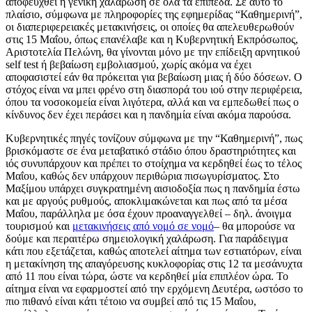
αποφευχθεί η γενική χαλάρωση σε όλα τα επίπεδα. Σε αυτό το
πλαίσιο, σύμφωνα με πληροφορίες της εφημερίδας “Καθημερινή”,
οι διαπεριφερειακές μετακινήσεις, οι οποίες θα απελευθερωθούν
στις 15 Μαΐου, όπως επανέλαβε και η Κυβερνητική Εκπρόσωπος,
Αριστοτελία Πελώνη, θα γίνονται μόνο με την επίδειξη αρνητικού
self test ή βεβαίωση εμβολιασμού, χωρίς ακόμα να έχει
αποφασιστεί εάν θα πρόκειται για βεβαίωση μιας ή δύο δόσεων. Ο
στόχος είναι να μπει φρένο στη διασπορά του ιού στην περιφέρεια,
όπου τα νοσοκομεία είναι λιγότερα, αλλά και να εμπεδωθεί πως ο
κίνδυνος δεν έχει περάσει και η πανδημία είναι ακόμα παρούσα.
Κυβερνητικές πηγές τονίζουν σύμφωνα με την “Καθημερινή”, πως
βρισκόμαστε σε ένα μεταβατικό στάδιο όπου δραστηριότητες και
ιός συνυπάρχουν και πρέπει το στοίχημα να κερδηθεί έως το τέλος
Μαΐου, καθώς δεν υπάρχουν περιθώρια πισωγυρίσματος. Στο
Μαξίμου υπάρχει συγκρατημένη αισιοδοξία πως η πανδημία έστω
και με αργούς ρυθμούς, αποκλιμακώνεται και πως από τα μέσα
Μαΐου, παράλληλα με όσα έχουν προαναγγελθεί – δηλ. άνοιγμα
τουρισμού και
μετακινήσεις από νομό σε νομό
– θα μπορούσε να
δούμε και περαιτέρω σημειολογική χαλάρωση. Για παράδειγμα
κάτι που εξετάζεται, καθώς αποτελεί αίτημα των εστιατόρων, είναι
η μετακίνηση της απαγόρευσης κυκλοφορίας στις 12 τα μεσάνυχτα
από 11 που είναι τώρα, ώστε να κερδηθεί μία επιπλέον ώρα. Το
αίτημα είναι να εφαρμοστεί από την ερχόμενη Δευτέρα, ωστόσο το
πιο πιθανό είναι κάτι τέτοιο να συμβεί από τις 15 Μαΐου,