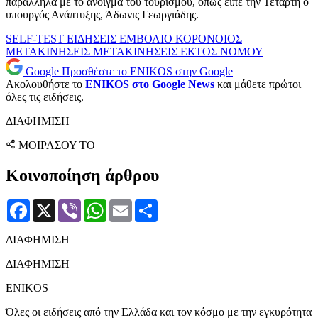
παράλληλα με το άνοιγμα του τουρισμού, όπως είπε την Τετάρτη ο
υπουργός Ανάπτυξης, Άδωνις Γεωργιάδης.
SELF-TEST
ΕΙΔΗΣΕΙΣ
ΕΜΒΟΛΙΟ
ΚΟΡΟΝΟΙΟΣ
ΜΕΤΑΚΙΝΗΣΕΙΣ
ΜΕΤΑΚΙΝΗΣΕΙΣ ΕΚΤΟΣ ΝΟΜΟΥ
Google
Προσθέστε το ENIKOS στην Google
Ακολουθήστε το
ENIKOS στο Google News
και μάθετε πρώτοι
όλες τις ειδήσεις.
ΔΙΑΦΗΜΙΣΗ
ΜΟΙΡΑΣΟΥ ΤΟ
Κοινοποίηση άρθρου
Facebook
X
Viber
WhatsApp
Email
Μοιραστείτε
ΔΙΑΦΗΜΙΣΗ
ΔΙΑΦΗΜΙΣΗ
ENIKOS
Όλες οι ειδήσεις από την Ελλάδα και τον κόσμο με την εγκυρότητα