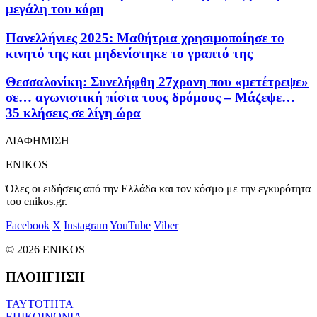
μεγάλη του κόρη
Πανελλήνιες 2025: Μαθήτρια χρησιμοποίησε το
κινητό της και μηδενίστηκε το γραπτό της
Θεσσαλονίκη: Συνελήφθη 27χρονη που «μετέτρεψε»
σε… αγωνιστική πίστα τους δρόμους – Mάζεψε…
35 κλήσεις σε λίγη ώρα
ΔΙΑΦΗΜΙΣΗ
ENIKOS
Όλες οι ειδήσεις από την Ελλάδα και τον κόσμο με την εγκυρότητα
του enikos.gr.
Facebook
X
Instagram
YouTube
Viber
© 2026 ENIKOS
ΠΛΟΗΓΗΣΗ
ΤΑΥΤΟΤΗΤΑ
ΕΠΙΚΟΙΝΩΝΙΑ