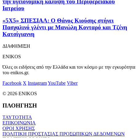
την υγειονομική κάλυψη του Περιφερειακού
Ιατρείου
«5X5» ΣΠΕΣΙΑΛ: Ο Θάνος Κιούσης στήνει
Πασχαλινό γλέντι με Μανώλη Κονταρό και Τζένη
Κατσίγιαννη
ΔΙΑΦΗΜΙΣΗ
ENIKOS
Όλες οι ειδήσεις από την Ελλάδα και τον κόσμο με την εγκυρότητα
του enikos.gr.
Facebook
X
Instagram
YouTube
Viber
© 2026 ENIKOS
ΠΛΟΗΓΗΣΗ
ΤΑΥΤΟΤΗΤΑ
ΕΠΙΚΟΙΝΩΝΙΑ
ΟΡΟΙ ΧΡΗΣΗΣ
ΠΟΛΙΤΙΚΗ ΠΡΟΣΤΑΣΙΑΣ ΠΡΟΣΩΠΙΚΩΝ ΔΕΔΟΜΕΝΩΝ