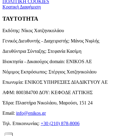
ΠΟΛΙΤΙΚΗ COOKIES
Κρατική Διαφήμιση
ΤΑΥΤΟΤΗΤΑ
Εκδότης:
Νίκος Χατζηνικολάου
Γενικός Διευθυντής - Διαχειριστής:
Μάνος Νιφλής
Διευθύντρια Σύνταξης:
Στεφανία Κασίμη
Ιδιοκτησία - Δικαιούχος domain:
ENIKOS AE
Νόμιμος Εκπρόσωπος:
Στέργιος Χατζηνικολάου
Επωνυμία:
ΕΝΙΚΟΣ ΥΠΗΡΕΣΙΕΣ ΔΙΑΔΙΚΤΥΟΥ ΑΕ
ΑΦΜ:
800384700
ΔΟΥ:
ΚΕΦΟΔΕ ΑΤΤΙΚΗΣ
Έδρα:
Πλαστήρα Νικολάου, Μαρούσι, 151 24
Email:
info@enikos.gr
Τηλ. Επικοινωνίας:
+30 (210) 878-8006