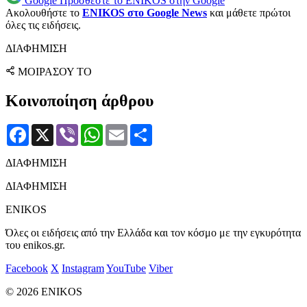
Google
Προσθέστε το ENIKOS στην Google
Ακολουθήστε το
ENIKOS στο Google News
και μάθετε πρώτοι
όλες τις ειδήσεις.
ΔΙΑΦΗΜΙΣΗ
ΜΟΙΡΑΣΟΥ ΤΟ
Κοινοποίηση άρθρου
Facebook
X
Viber
WhatsApp
Email
Μοιραστείτε
ΔΙΑΦΗΜΙΣΗ
ΔΙΑΦΗΜΙΣΗ
ENIKOS
Όλες οι ειδήσεις από την Ελλάδα και τον κόσμο με την εγκυρότητα
του enikos.gr.
Facebook
X
Instagram
YouTube
Viber
© 2026 ENIKOS