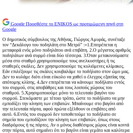
Google
Προσθέστε το ENIKOS ως προτιμώμενη πηγή στη
Google
Ο δημοτικός σύμβουλος της Αθήνας, Γιώργος Αμυράς, συνέταξε
τον “Δεκάλογο του ποδηλάτη στο Μετρό” :«1.Επιτρέπεται η
μεταφορά ενός μόνο ποδηλάτου ανά επιβάτη. 2.Ο μέγιστος αριθμός
ποδηλάτων ανά συρμό είναι δύο τέσσερα. 3.Όταν μετακινούμαστε
μέσα στο σταθμό χρησιμοποιούμε τους ανελκυστήρες ή τις
σταθερές σκάλες. Δεν χρησιμοποιούμε τις κυλιόμενες κλίμακες.
Εάν επιλέξουμε τις σκάλες κουβαλάμε το ποδήλατο στον ώμο μας.
Δεν το κυλάμε διότι είναι εύκολο να χαθεί ο έλεγχος εξαιτίας της
απότομης κλίσης. 4.Δεν επιτρέπεται να κάνουμε ποδήλατο εντός
του συρμού, στις αποβάθρες και τους λοιπούς χώρους του
σταθμού. 5.Χρησιμοποιούμε μόνο το τελευταίο βαγόνι του
συρμού. Στεκόμαστε με τέτοιο τρόπο, ώστε το ποδήλατο να μην
εμποδίζει την κίνηση των επιβατών. Μπαίνουμε στο βαγόνι από
την τελευταία πόρτα, αφού πρώτα εξέλθουν οι επιβάτες από
αυτό. 6.Εντός του συρμού δεν τοποθετούμε το ποδήλατο σε
σημεία που εμποδίζουν την κίνηση των επιβατών, όπως στους
διαδρόμους ή τις πόρτες. Αν ο μόνος διαθέσιμος χώρος είναι κοντά
στην πόρτα, αυτό σημαίνει ότι το βαγόνι είναι γεμάτο και καλύτερα