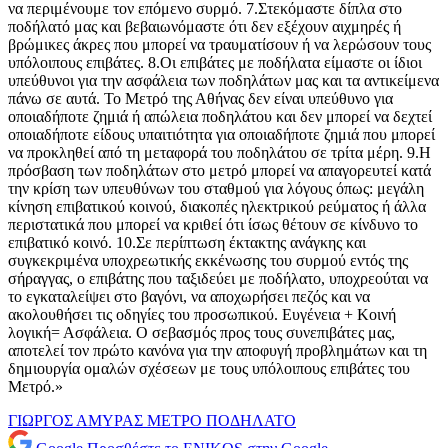
να περιμένουμε τον επόμενο συρμό. 7.Στεκόμαστε δίπλα στο
ποδήλατό μας και βεβαιωνόμαστε ότι δεν εξέχουν αιχμηρές ή
βρώμικες άκρες που μπορεί να τραυματίσουν ή να λερώσουν τους
υπόλοιπους επιβάτες. 8.Οι επιβάτες με ποδήλατα είμαστε οι ίδιοι
υπεύθυνοι για την ασφάλεια των ποδηλάτων μας και τα αντικείμενα
πάνω σε αυτά. Το Μετρό της Αθήνας δεν είναι υπεύθυνο για
οποιαδήποτε ζημιά ή απώλεια ποδηλάτου και δεν μπορεί να δεχτεί
οποιαδήποτε είδους υπαιτιότητα για οποιαδήποτε ζημιά που μπορεί
να προκληθεί από τη μεταφορά του ποδηλάτου σε τρίτα μέρη. 9.Η
πρόσβαση των ποδηλάτων στο μετρό μπορεί να απαγορευτεί κατά
την κρίση των υπευθύνων του σταθμού για λόγους όπως: μεγάλη
κίνηση επιβατικού κοινού, διακοπές ηλεκτρικού ρεύματος ή άλλα
περιστατικά που μπορεί να κριθεί ότι ίσως θέτουν σε κίνδυνο το
επιβατικό κοινό. 10.Σε περίπτωση έκτακτης ανάγκης και
συγκεκριμένα υποχρεωτικής εκκένωσης του συρμού εντός της
σήραγγας, ο επιβάτης που ταξιδεύει με ποδήλατο, υποχρεούται να
το εγκαταλείψει στο βαγόνι, να αποχωρήσει πεζός και να
ακολουθήσει τις οδηγίες του προσωπικού. Ευγένεια + Κοινή
λογική= Ασφάλεια. Ο σεβασμός προς τους συνεπιβάτες μας,
αποτελεί τον πρώτο κανόνα για την αποφυγή προβλημάτων και τη
δημιουργία ομαλών σχέσεων με τους υπόλοιπους επιβάτες του
Μετρό.»
ΓΙΩΡΓΟΣ ΑΜΥΡΑΣ
ΜΕΤΡΟ
ΠΟΔΗΛΑΤΟ