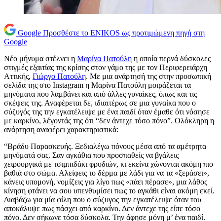
Google
Προσθέστε το ENIKOS ως προτιμώμενη πηγή στη
Google
Νέο μήνυμα στέλνει η
Μαρίνα Πατούλη
η οποία περνά δύσκολες
στιγμές εξαιτίας της κρίσης στον γάμο της με τον Περιφερειάρχη
Αττικής,
Γιώργο Πατούλη
. Με μια ανάρτησή της στην προσωπική
σελίδα της στο Instagram η Μαρίνα Πατούλη μοιράζεται τα
μηνύματα που λαμβάνει και από άλλες γυναίκες, όπως και τις
σκέψεις της. Αναφέρεται δε, ιδιαιτέρως σε μια γυναίκα που ο
σύζυγός της την εγκατέλειψε με ένα παιδί όταν έμαθε ότι νόσησε
με καρκίνο, λέγοντάς της ότι “δεν άντεχε τόσο πόνο”. Ολόκληρη η
ανάρτηση αναφέρει χαρακτηριστικά:
“Βράδυ Παρασκευής. Ξεδιαλέγω πόνους μέσα από τα αμέτρητα
μηνύματά σας. Σαν αγκάθια που προσπαθείς να βγάλεις
χειρουργικά με τσιμπιδάκι φρυδιών, κι εκείνα χώνονται ακόμη πιο
βαθιά στο σώμα. Αλείφεις το δέρμα με λάδι για να τα «ξεράσει»,
κάνεις υπομονή, νομίζεις για λίγο πως «πάει πέρασε», μια λάθος
κίνηση φτάνει να σου υπενθυμίσει πως το αγκάθι είναι ακόμη εκεί.
Διαβάζω για μία φίλη που ο σύζυγος την εγκατέλειψε όταν του
αποκάλυψε πως πάσχει από καρκίνο. Δεν άντεχε της είπε τόσο
πόνο. Δεν σήκωνε τόσα δύσκολα. Την άφησε μόνη μ’ ένα παιδί.