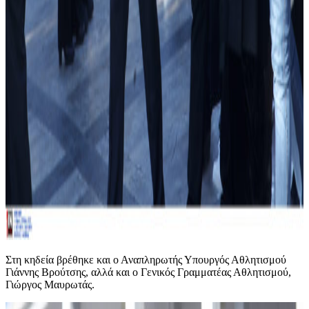
Στη κηδεία βρέθηκε και ο Αναπληρωτής Υπουργός Αθλητισμού
Γιάννης Βρούτσης, αλλά και ο Γενικός Γραμματέας Αθλητισμού,
Γιώργος Μαυρωτάς.