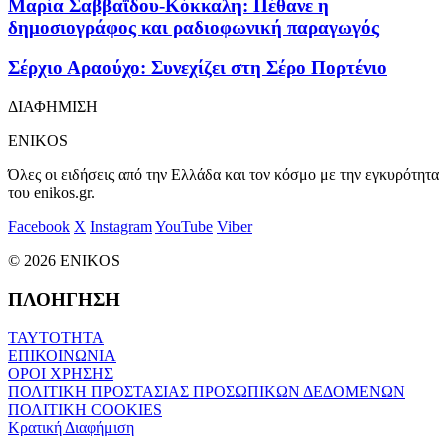
Μαρία Σαββαΐδου-Κόκκαλη: Πέθανε η
δημοσιογράφος και ραδιοφωνική παραγωγός
Σέρχιο Αραούχο: Συνεχίζει στη Σέρο Πορτένιο
ΔΙΑΦΗΜΙΣΗ
ENIKOS
Όλες οι ειδήσεις από την Ελλάδα και τον κόσμο με την εγκυρότητα
του enikos.gr.
Facebook
X
Instagram
YouTube
Viber
© 2026 ENIKOS
ΠΛΟΗΓΗΣΗ
ΤΑΥΤΟΤΗΤΑ
ΕΠΙΚΟΙΝΩΝΙΑ
ΟΡΟΙ ΧΡΗΣΗΣ
ΠΟΛΙΤΙΚΗ ΠΡΟΣΤΑΣΙΑΣ ΠΡΟΣΩΠΙΚΩΝ ΔΕΔΟΜΕΝΩΝ
ΠΟΛΙΤΙΚΗ COOKIES
Κρατική Διαφήμιση