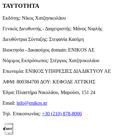
ΤΑΥΤΟΤΗΤΑ
Εκδότης:
Νίκος Χατζηνικολάου
Γενικός Διευθυντής - Διαχειριστής:
Μάνος Νιφλής
Διευθύντρια Σύνταξης:
Στεφανία Κασίμη
Ιδιοκτησία - Δικαιούχος domain:
ENIKOS AE
Νόμιμος Εκπρόσωπος:
Στέργιος Χατζηνικολάου
Επωνυμία:
ΕΝΙΚΟΣ ΥΠΗΡΕΣΙΕΣ ΔΙΑΔΙΚΤΥΟΥ ΑΕ
ΑΦΜ:
800384700
ΔΟΥ:
ΚΕΦΟΔΕ ΑΤΤΙΚΗΣ
Έδρα:
Πλαστήρα Νικολάου, Μαρούσι, 151 24
Email:
info@enikos.gr
Τηλ. Επικοινωνίας:
+30 (210) 878-8006