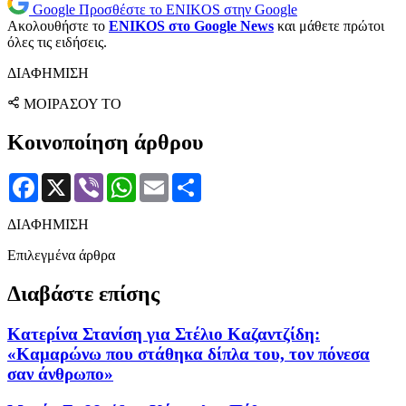
Google
Προσθέστε το ENIKOS στην Google
Ακολουθήστε το
ENIKOS στο Google News
και μάθετε πρώτοι
όλες τις ειδήσεις.
ΔΙΑΦΗΜΙΣΗ
ΜΟΙΡΑΣΟΥ ΤΟ
Κοινοποίηση άρθρου
Facebook
X
Viber
WhatsApp
Email
Μοιραστείτε
ΔΙΑΦΗΜΙΣΗ
Επιλεγμένα άρθρα
Διαβάστε επίσης
Κατερίνα Στανίση για Στέλιο Καζαντζίδη:
«Καμαρώνω που στάθηκα δίπλα του, τον πόνεσα
σαν άνθρωπο»