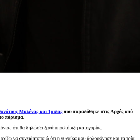
θανάτους Μαλένας και Ίριδας
που παραδόθηκε στις Αρχές από
το πόρισμα.
όνισε ότι θα δηλώσει ξανά υποστήριξη κατηγορίας.
ρχίζω να συνειδητοποιώ ότι η γυναίκα μου δολοφόνησε και τα τρία