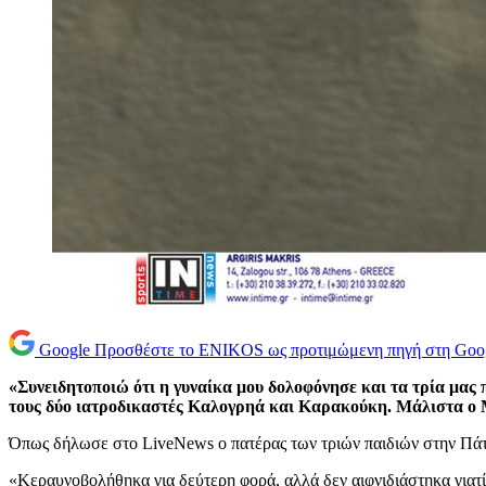
Google
Προσθέστε το ENIKOS ως προτιμώμενη πηγή στη Goo
«Συνειδητοποιώ ότι η γυναίκα μου δολοφόνησε και τα τρία μας
τους δύο ιατροδικαστές Καλογρηά και Καρακούκη. Μάλιστα ο Μ
Όπως δήλωσε στο LiveNews ο πατέρας των τριών παιδιών στην Πάτρα
«Κεραυνοβολήθηκα για δεύτερη φορά, αλλά δεν αιφνιδιάστηκα γιατί 