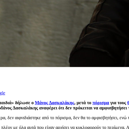
gle
 παιδιά» δήλωσε ο
Μάνος Δασκαλάκης
, μετά το
πόρισμα
για τους
άνος Δασκαλάκης αναφέρει ότι δεν πρόκειται να αμφισβητήσει 
, δεν αιφνιδιάστηκε από το πόρισμα, δεν θα το αμφισβητήσει, ενώ τ
πλέον με όλα αυτά που είχαν αρχίσει να κυκλοφορούν το περίμενα. Α