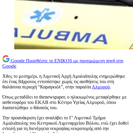
Google
Προσθέστε το ENIKOS ως προτιμώμενη πηγή στη
Google
Χθες το μεσημέρι, η Λιμενική Αρχή Αμαλιάπολης ενημερώθηκε
ότι ένας 84χρονος εντοπίστηκε χωρίς τις αισθήσεις του στη
θαλάσσια περιοχή “Καραγκιόλ”, στην παραλία
Αλμυρού
.
Όπως μεταδίδει το thenewspaper, o ηλικιωμένος μεταφέρθηκε με
ασθενοφόρο του ΕΚΑΒ στο Κέντρο Υγείας Αλμυρού, όπου
διαπιστώθηκε ο θάνατός του.
Την προανάκριση έχει αναλάβει το Γ’ Λιμενικό Τμήμα
Αμαλιάπολης του Κεντρικού Λιμεναρχείου Βόλου, ενώ έχει δοθεί
εντολή για τη διενέργεια νεκροψίας-νεκροτομής από την