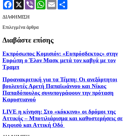
Facebook
X
Viber
WhatsApp
Email
Μοιραστείτε
ΔΙΑΦΗΜΙΣΗ
Επιλεγμένα άρθρα
Διαβάστε επίσης
Εκπρόσωπος Κομισιόν: «Eυπρόσδεκτος» στην
Ευρώπη o Έλον Μασκ μετά τον καβγά με τον
Τραμπ
Προανακριτική για τα Τέμπη: Οι ανεξάρτητοι
βουλευτές Αρετή Παπαϊωάννου και Νίκος
Παπαδόπουλος συνυπογράφουν την πρόταση
Καρυστιανού
LIVE η κίνηση: Στο «κόκκινο» οι δρόμοι της
Αττικής – Μποτιλιάρισμα και καθυστερήσεις σε
Κηφισό και Αττική Οδό