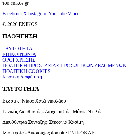
του enikos.gr.
Facebook
X
Instagram
YouTube
Viber
© 2026 ENIKOS
ΠΛΟΗΓΗΣΗ
ΤΑΥΤΟΤΗΤΑ
ΕΠΙΚΟΙΝΩΝΙΑ
ΟΡΟΙ ΧΡΗΣΗΣ
ΠΟΛΙΤΙΚΗ ΠΡΟΣΤΑΣΙΑΣ ΠΡΟΣΩΠΙΚΩΝ ΔΕΔΟΜΕΝΩΝ
ΠΟΛΙΤΙΚΗ COOKIES
Κρατική Διαφήμιση
ΤΑΥΤΟΤΗΤΑ
Εκδότης:
Νίκος Χατζηνικολάου
Γενικός Διευθυντής - Διαχειριστής:
Μάνος Νιφλής
Διευθύντρια Σύνταξης:
Στεφανία Κασίμη
Ιδιοκτησία - Δικαιούχος domain:
ENIKOS AE