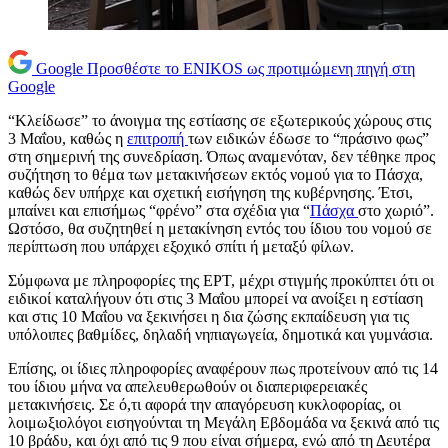
Google
Προσθέστε το ENIKOS ως προτιμώμενη πηγή στη
Google
“Κλείδωσε” το άνοιγμα της εστίασης σε εξωτερικούς χώρους στις
3 Μαΐου, καθώς η
επιτροπή
των ειδικών έδωσε το “πράσινο φως”
στη σημερινή της συνεδρίαση. Όπως αναμενόταν, δεν τέθηκε προς
συζήτηση το θέμα των μετακινήσεων εκτός νομού για το Πάσχα,
καθώς δεν υπήρχε και σχετική εισήγηση της κυβέρνησης. Έτσι,
μπαίνει και επισήμως “φρένο” στα σχέδια για “
Πάσχα
στο χωριό”.
Ωστόσο, θα συζητηθεί η μετακίνηση εντός του ίδιου του νομού σε
περίπτωση που υπάρχει εξοχικό σπίτι ή μεταξύ φίλων.
Σύμφωνα με πληροφορίες της ΕΡΤ, μέχρι στιγμής προκύπτει ότι οι
ειδικοί καταλήγουν ότι στις 3 Μαΐου μπορεί να ανοίξει η εστίαση
και στις 10 Μαΐου να ξεκινήσει η δια ζώσης εκπαίδευση για τις
υπόλοιπες βαθμίδες, δηλαδή νηπιαγωγεία, δημοτικά και γυμνάσια.
Επίσης, οι ίδιες πληροφορίες αναφέρουν πως προτείνουν από τις 14
του ίδιου μήνα να απελευθερωθούν οι διαπεριφερειακές
μετακινήσεις. Σε ό,τι αφορά την απαγόρευση κυκλοφορίας, οι
λοιμωξιολόγοι εισηγούνται τη Μεγάλη Εβδομάδα να ξεκινά από τις
10 βράδυ, και όχι από τις 9 που είναι σήμερα, ενώ από τη Δευτέρα