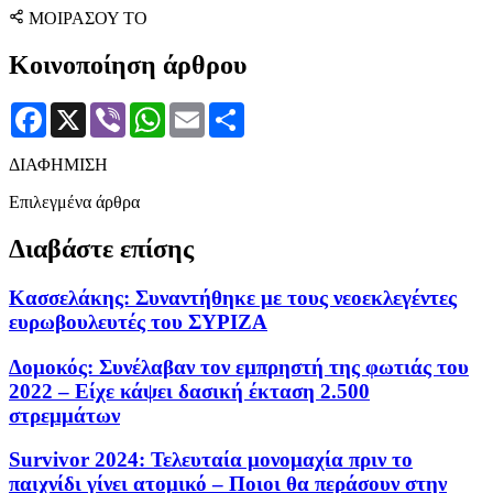
ΜΟΙΡΑΣΟΥ ΤΟ
Κοινοποίηση άρθρου
Facebook
X
Viber
WhatsApp
Email
Μοιραστείτε
ΔΙΑΦΗΜΙΣΗ
Επιλεγμένα άρθρα
Διαβάστε επίσης
Κασσελάκης: Συναντήθηκε με τους νεοεκλεγέντες
ευρωβουλευτές του ΣΥΡΙΖΑ
Δομοκός: Συνέλαβαν τον εμπρηστή της φωτιάς του
2022 – Είχε κάψει δασική έκταση 2.500
στρεμμάτων
Survivor 2024: Τελευταία μονομαχία πριν το
παιχνίδι γίνει ατομικό – Ποιοι θα περάσουν στην