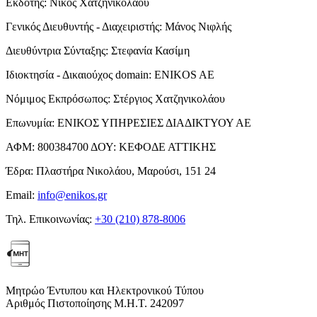
Εκδότης:
Νίκος Χατζηνικολάου
Γενικός Διευθυντής - Διαχειριστής:
Μάνος Νιφλής
Διευθύντρια Σύνταξης:
Στεφανία Κασίμη
Ιδιοκτησία - Δικαιούχος domain:
ENIKOS AE
Νόμιμος Εκπρόσωπος:
Στέργιος Χατζηνικολάου
Επωνυμία:
ΕΝΙΚΟΣ ΥΠΗΡΕΣΙΕΣ ΔΙΑΔΙΚΤΥΟΥ ΑΕ
ΑΦΜ:
800384700
ΔΟΥ:
ΚΕΦΟΔΕ ΑΤΤΙΚΗΣ
Έδρα:
Πλαστήρα Νικολάου, Μαρούσι, 151 24
Email:
info@enikos.gr
Τηλ. Επικοινωνίας:
+30 (210) 878-8006
Μητρώο Έντυπου και Ηλεκτρονικού Τύπου
Αριθμός Πιστοποίησης Μ.Η.Τ. 242097