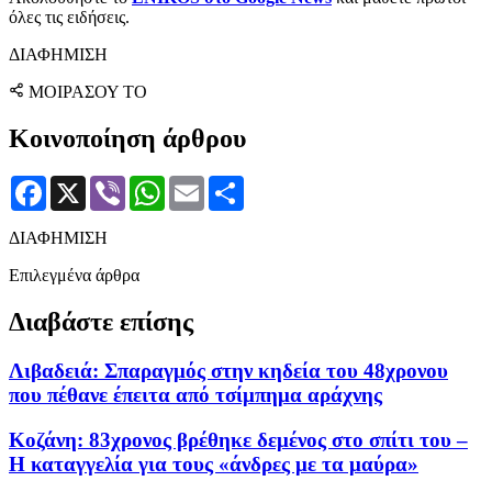
όλες τις ειδήσεις.
ΔΙΑΦΗΜΙΣΗ
ΜΟΙΡΑΣΟΥ ΤΟ
Κοινοποίηση άρθρου
Facebook
X
Viber
WhatsApp
Email
Μοιραστείτε
ΔΙΑΦΗΜΙΣΗ
Επιλεγμένα άρθρα
Διαβάστε επίσης
Λιβαδειά: Σπαραγμός στην κηδεία του 48χρονου
που πέθανε έπειτα από τσίμπημα αράχνης
Κοζάνη: 83χρονος βρέθηκε δεμένος στο σπίτι του –
Η καταγγελία για τους «άνδρες με τα μαύρα»