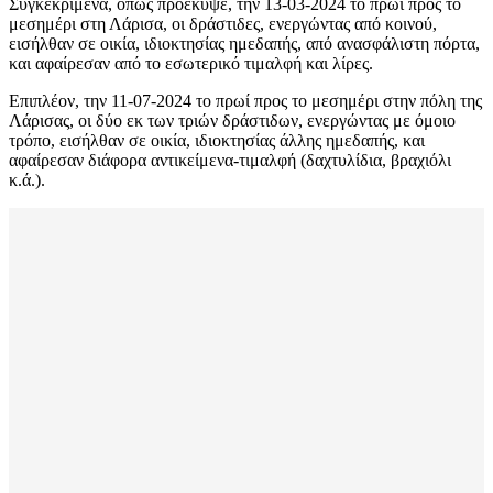
Συγκεκριμένα, όπως προέκυψε, την 13-03-2024 το πρωί προς το
μεσημέρι στη Λάρισα, οι δράστιδες, ενεργώντας από κοινού,
εισήλθαν σε οικία, ιδιοκτησίας ημεδαπής, από ανασφάλιστη πόρτα,
και αφαίρεσαν από το εσωτερικό τιμαλφή και λίρες.
Επιπλέον, την 11-07-2024 το πρωί προς το μεσημέρι στην πόλη της
Λάρισας, οι δύο εκ των τριών δράστιδων, ενεργώντας με όμοιο
τρόπο, εισήλθαν σε οικία, ιδιοκτησίας άλλης ημεδαπής, και
αφαίρεσαν διάφορα αντικείμενα-τιμαλφή (δαχτυλίδια, βραχιόλι
κ.ά.).