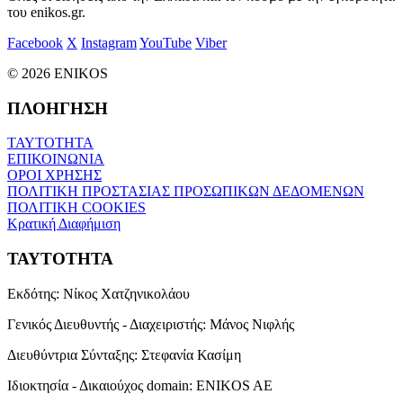
του enikos.gr.
Facebook
X
Instagram
YouTube
Viber
© 2026 ENIKOS
ΠΛΟΗΓΗΣΗ
ΤΑΥΤΟΤΗΤΑ
ΕΠΙΚΟΙΝΩΝΙΑ
ΟΡΟΙ ΧΡΗΣΗΣ
ΠΟΛΙΤΙΚΗ ΠΡΟΣΤΑΣΙΑΣ ΠΡΟΣΩΠΙΚΩΝ ΔΕΔΟΜΕΝΩΝ
ΠΟΛΙΤΙΚΗ COOKIES
Κρατική Διαφήμιση
ΤΑΥΤΟΤΗΤΑ
Εκδότης:
Νίκος Χατζηνικολάου
Γενικός Διευθυντής - Διαχειριστής:
Μάνος Νιφλής
Διευθύντρια Σύνταξης:
Στεφανία Κασίμη
Ιδιοκτησία - Δικαιούχος domain:
ENIKOS AE