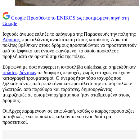
Google
Προσθέστε το ENIKOS ως προτιμώμενη πηγή στη
Google
Ισχυρός άνεμος έπληξε το απόγευμα της Παρασκευής την πόλη της
Λάρισας
, προκαλώντας αναστάτωση στους κατοίκους. Αρκετοί
πολίτες βρέθηκαν στους δρόμους προσπαθώντας να προστατευτούν
από το ξαφνικό και έντονο φαινόμενο, το οποίο προκάλεσε
προβλήματα σε αρκετά σημεία της πόλης.
Σύμφωνα με όσα αναφέρει η ιστοσελίδα onlarissa.gr, σημειώθηκαν
πτώσεις δέντρων
σε διάφορες περιοχές, χωρίς ευτυχώς να έχουν
καταγραφεί τραυματισμοί. Ο άνεμος ήταν τόσο ισχυρός που
ξήλωσε τέντες από μπαλκόνια και προκάλεσε την πτώση πολλών
γλαστρών από παράθυρα και ταράτσες, δημιουργώντας
μικροζημιές σε ορισμένα οχήματα που ήταν σταθμευμένα στους
δρόμους.
Οι Αρχές παραμένουν σε επιφυλακή, καθώς ο καιρός παρουσιάζει
μεταβολές, ενώ οι πολίτες καλούνται να είναι ιδιαίτερα
προσεκτικοί.