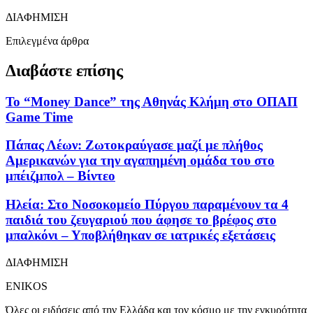
ΔΙΑΦΗΜΙΣΗ
Επιλεγμένα άρθρα
Διαβάστε επίσης
Το “Money Dance” της Αθηνάς Κλήμη στο ΟΠΑΠ
Game Time
Πάπας Λέων: Ζωτοκραύγασε μαζί με πλήθος
Αμερικανών για την αγαπημένη ομάδα του στο
μπέιζμπολ – Βίντεο
Ηλεία: Στο Νοσοκομείο Πύργου παραμένουν τα 4
παιδιά του ζευγαριού που άφησε το βρέφος στο
μπαλκόνι – Υποβλήθηκαν σε ιατρικές εξετάσεις
ΔΙΑΦΗΜΙΣΗ
ENIKOS
Όλες οι ειδήσεις από την Ελλάδα και τον κόσμο με την εγκυρότητα