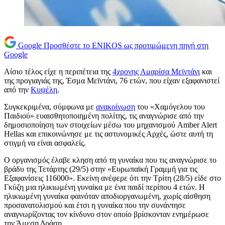
Google
Προσθέστε το ENIKOS ως προτιμώμενη πηγή στη
Google
Αίσιο τέλος είχε η περιπέτεια της
4χρονης Αμαρίσα Μεϊντάνι
και
της προγιαγιάς της, Έσμα Μεϊντάνι, 76 ετών, που είχαν εξαφανιστεί
από την
Κυψέλη
.
Συγκεκριμένα, σύμφωνα με
ανακοίνωση
του «Χαμόγελου του
Παιδιού» ευαισθητοποιημένη πολίτης, τις αναγνώρισε από την
δημοσιοποίηση των στοιχείων μέσω του μηχανισμού Amber Alert
Hellas και επικοινώνησε με τις αστυνομικές Αρχές, ώστε αυτή τη
στιγμή να είναι ασφαλείς.
Ο οργανισμός έλαβε κληση από τη γυναίκα που τις αναγνώρισε το
βράδυ της Τετάρτης (29/5) στην «Ευρωπαϊκή Γραμμή για τις
Εξαφανίσεις 116000». Εκείνη ανέφερε ότι την Τρίτη (28/5) είδε στο
Γκύζη μια ηλικιωμένη γυναίκα με ένα παιδί περίπου 4 ετών. Η
ηλικιωμένη γυναίκα φαινόταν αποδιοργανωμένη, χωρίς αίσθηση
προσανατολισμού και έτσι η γυναίκα που την συνάντησε
αναγνωρίζοντας τον κίνδυνο στον οποίο βρίσκονταν ενημέρωσε
την Άμεση Δράση.