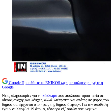
Google
Προσθέστε το ENIKOS ως προτιμώμενη πηγή στη
Google
Νέες πληροφορίες για το
κύκλωμα
που πουλούσε προστασία σε
οίκους ανοχής και λέσχες, αλλά διέπραττε και απάτες σε βάρος του
δημοσίου, έρχονται στο «φως της δημοσιότητας». Για την υπόθεση
έχουν συλληφθεί 19 άτομα, τέσσερα εξ΄ αυτών αστυνομικοί.