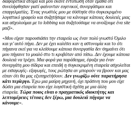
διαφορετικά άτομα και μου έκανε εντύπωση όταν έμαθα ότι
συνελήφθησαν γιατί φαίνονταν ευγενικοί, συνεργάσιμοι και
επαγγελματίες. Ένας γνωστός μου με σύστησε στο συγκεκριμένο
λογιστικό γραφείο και συζητήσαμε να κάνουμε κάποιες δουλειές μιας
και ασχολούμαι με το lobbing και συζητούσαμε να ανοίξουμε ένα site
μαζί
».
«
Μου είχαν παρουσιάσει την εταιρεία ως έναν πολύ γνωστό Όμιλο
και γι’ αυτό πήγα. Δεν με έχει καλέσει καν η αστυνομία και το ότι
πήγαινα εκεί για να κλείσουμε κάποια συνεργασία δεν σημαίνει ότι
μου πήγαινε το μυαλό στο τι κρυβόταν από πίσω. Δεν έχουμε κάποια
δουλειά να τρέχει. Μια φορά για παράδειγμα, έψαξα για έναν
συνεργάτη μου σίδερα και επειδή η συγκεκριμένη εταιρεία ασχολείται
με εισαγωγές- εξαγωγές, τους ρώτησα αν μπορούν να βρουν και μας
είπαν ότι θα μας εξυπηρετήσουν.
Δεν γνωρίζω ούτε παρατήρησα
κάτι περίεργο.
Έχω μια μαύρη μηχανή, όχι πράσινη που μου είχε
δώσει μια εταιρεία που είχε λογιστική σχέση με μια άλλη
εταιρεία.
Τώρα ποιος είναι ο πραγματικός ιδιοκτήτης και
λεπτομέρειες τέτοιες δεν ξέρω, μια δουλειά πήγαμε να
κάνουμε
».