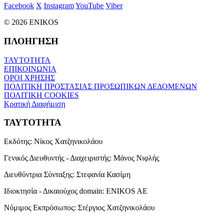
Facebook
X
Instagram
YouTube
Viber
© 2026 ENIKOS
ΠΛΟΗΓΗΣΗ
ΤΑΥΤΟΤΗΤΑ
ΕΠΙΚΟΙΝΩΝΙΑ
ΟΡΟΙ ΧΡΗΣΗΣ
ΠΟΛΙΤΙΚΗ ΠΡΟΣΤΑΣΙΑΣ ΠΡΟΣΩΠΙΚΩΝ ΔΕΔΟΜΕΝΩΝ
ΠΟΛΙΤΙΚΗ COOKIES
Κρατική Διαφήμιση
ΤΑΥΤΟΤΗΤΑ
Εκδότης:
Νίκος Χατζηνικολάου
Γενικός Διευθυντής - Διαχειριστής:
Μάνος Νιφλής
Διευθύντρια Σύνταξης:
Στεφανία Κασίμη
Ιδιοκτησία - Δικαιούχος domain:
ENIKOS AE
Νόμιμος Εκπρόσωπος:
Στέργιος Χατζηνικολάου