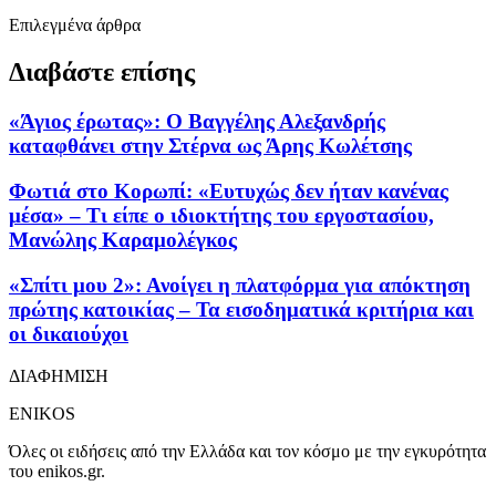
Επιλεγμένα άρθρα
Διαβάστε επίσης
«Άγιος έρωτας»: Ο Βαγγέλης Αλεξανδρής
καταφθάνει στην Στέρνα ως Άρης Κωλέτσης
Φωτιά στο Κορωπί: «Ευτυχώς δεν ήταν κανένας
μέσα» – Τι είπε ο ιδιοκτήτης του εργοστασίου,
Μανώλης Καραμολέγκος
«Σπίτι μου 2»: Ανοίγει η πλατφόρμα για απόκτηση
πρώτης κατοικίας – Τα εισοδηματικά κριτήρια και
οι δικαιούχοι
ΔΙΑΦΗΜΙΣΗ
ENIKOS
Όλες οι ειδήσεις από την Ελλάδα και τον κόσμο με την εγκυρότητα
του enikos.gr.