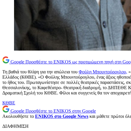
Google
Προσθέστε το ENIKOS ως προτιμώμενη πηγή στη Goo
Τη βαθιά του θλίψη για την απώλεια του
Φούλη Μπουντούρογλου,
«
Ελλάδος (ΚΘΒΕ). «Ο Φούλης Μπουντούρογλου, ένας άξιος ηθοποιός τη
το ήθος του. Πρωταγωνίστησε σε πολλές θεατρικές παραστάσεις, σκ
Θεσσαλονίκης, το Καφεθέατρο- Θεατρική́ διαδρομή́, το ΔΗΠΕΘΕ Κ
Δραματική Σχολή του ΚΘΒΕ. Φίλοι και συγγενείς θα τον αποχαιρετή
ΚΘΒΕ
Google
Προσθέστε το ENIKOS στην Google
Ακολουθήστε το
ENIKOS στο Google News
και μάθετε πρώτοι όλες
ΔΙΑΦΗΜΙΣΗ