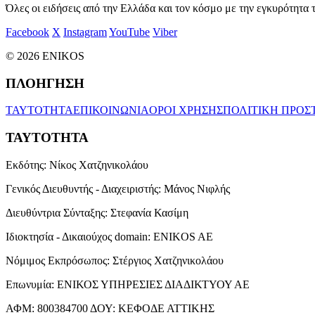
Όλες οι ειδήσεις από την Ελλάδα και τον κόσμο με την εγκυρότητα τ
Facebook
X
Instagram
YouTube
Viber
© 2026 ENIKOS
ΠΛΟΗΓΗΣΗ
ΤΑΥΤΟΤΗΤΑ
ΕΠΙΚΟΙΝΩΝΙΑ
ΟΡΟΙ ΧΡΗΣΗΣ
ΠΟΛΙΤΙΚΗ ΠΡΟΣ
ΤΑΥΤΟΤΗΤΑ
Εκδότης:
Νίκος Χατζηνικολάου
Γενικός Διευθυντής - Διαχειριστής:
Μάνος Νιφλής
Διευθύντρια Σύνταξης:
Στεφανία Κασίμη
Ιδιοκτησία - Δικαιούχος domain:
ENIKOS AE
Νόμιμος Εκπρόσωπος:
Στέργιος Χατζηνικολάου
Επωνυμία:
ΕΝΙΚΟΣ ΥΠΗΡΕΣΙΕΣ ΔΙΑΔΙΚΤΥΟΥ ΑΕ
ΑΦΜ:
800384700
ΔΟΥ:
ΚΕΦΟΔΕ ΑΤΤΙΚΗΣ