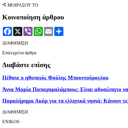
ΜΟΙΡΑΣΟΥ ΤΟ
Κοινοποίηση άρθρου
Facebook
X
Viber
WhatsApp
Email
Μοιραστείτε
ΔΙΑΦΗΜΙΣΗ
Επιλεγμένα άρθρα
Διαβάστε επίσης
Πέθανε ο ηθοποιός Φούλης Μπουντούρογλου
Άννα Μαρία Παπαχαραλάμπους: Είναι αδυσώπητο να χά
Παραλήρημα Ακάρ για τα ελληνικά νησιά: Κάνουν τε
ΔΙΑΦΗΜΙΣΗ
ENIKOS