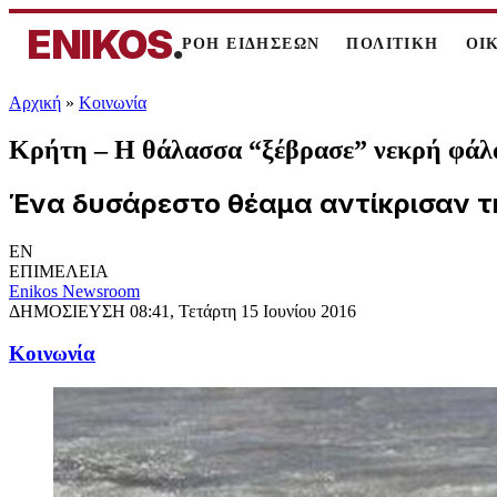
ENIKOS
.
ΡΟΗ ΕΙΔΗΣΕΩΝ
ΠΟΛΙΤΙΚΗ
ΟΙ
Αρχική
»
Κοινωνία
Κρήτη – Η θάλασσα “ξέβρασε” νεκρή φάλ
Ένα δυσάρεστο θέαμα αντίκρισαν τη
EN
ΕΠΙΜΕΛΕΙΑ
Enikos Newsroom
ΔΗΜΟΣΙΕΥΣΗ
08:41, Τετάρτη 15 Ιουνίου 2016
Κοινωνία