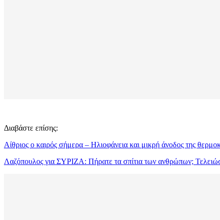
Διαβάστε επίσης:
Αίθριος ο καιρός σήμερα – Ηλιοφάνεια και μικρή άνοδος της θερμο
Λαζόπουλος για ΣΥΡΙΖΑ: Πήρατε τα σπίτια των ανθρώπων; Τελει