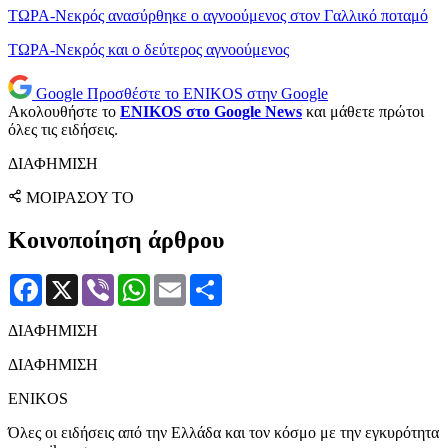
ΤΩΡΑ-Νεκρός ανασύρθηκε ο αγνοούμενος στον Γαλλικό ποταμό
ΤΩΡΑ-Νεκρός και ο δεύτερος αγνοούμενος
Google
Προσθέστε το ENIKOS στην Google
Ακολουθήστε το
ENIKOS στο Google News
και μάθετε πρώτοι
όλες τις ειδήσεις.
ΔΙΑΦΗΜΙΣΗ
ΜΟΙΡΑΣΟΥ ΤΟ
Κοινοποίηση άρθρου
Facebook
X
Viber
WhatsApp
Email
Μοιραστείτε
ΔΙΑΦΗΜΙΣΗ
ΔΙΑΦΗΜΙΣΗ
ENIKOS
Όλες οι ειδήσεις από την Ελλάδα και τον κόσμο με την εγκυρότητα