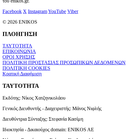
του enikos.gr.
Facebook
X
Instagram
YouTube
Viber
© 2026 ENIKOS
ΠΛΟΗΓΗΣΗ
ΤΑΥΤΟΤΗΤΑ
ΕΠΙΚΟΙΝΩΝΙΑ
ΟΡΟΙ ΧΡΗΣΗΣ
ΠΟΛΙΤΙΚΗ ΠΡΟΣΤΑΣΙΑΣ ΠΡΟΣΩΠΙΚΩΝ ΔΕΔΟΜΕΝΩΝ
ΠΟΛΙΤΙΚΗ COOKIES
Κρατική Διαφήμιση
ΤΑΥΤΟΤΗΤΑ
Εκδότης:
Νίκος Χατζηνικολάου
Γενικός Διευθυντής - Διαχειριστής:
Μάνος Νιφλής
Διευθύντρια Σύνταξης:
Στεφανία Κασίμη
Ιδιοκτησία - Δικαιούχος domain:
ENIKOS AE