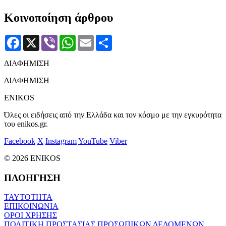
Κοινοποίηση άρθρου
Facebook
X
Viber
WhatsApp
Email
Μοιραστείτε
ΔΙΑΦΗΜΙΣΗ
ΔΙΑΦΗΜΙΣΗ
ENIKOS
Όλες οι ειδήσεις από την Ελλάδα και τον κόσμο με την εγκυρότητα
του enikos.gr.
Facebook
X
Instagram
YouTube
Viber
© 2026 ENIKOS
ΠΛΟΗΓΗΣΗ
ΤΑΥΤΟΤΗΤΑ
ΕΠΙΚΟΙΝΩΝΙΑ
ΟΡΟΙ ΧΡΗΣΗΣ
ΠΟΛΙΤΙΚΗ ΠΡΟΣΤΑΣΙΑΣ ΠΡΟΣΩΠΙΚΩΝ ΔΕΔΟΜΕΝΩΝ