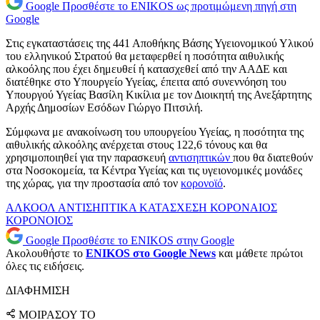
Google
Προσθέστε το ENIKOS ως προτιμώμενη πηγή στη
Google
Στις εγκαταστάσεις της 441 Αποθήκης Βάσης Υγειονομικού Υλικού
του ελληνικού Στρατού θα μεταφερθεί η ποσότητα αιθυλικής
αλκοόλης που έχει δημευθεί ή κατασχεθεί από την ΑΑΔΕ και
διατέθηκε στο Υπουργείο Υγείας, έπειτα από συνεννόηση του
Υπουργού Υγείας Βασίλη Κικίλια με τον Διοικητή της Ανεξάρτητης
Αρχής Δημοσίων Εσόδων Γιώργο Πιτσιλή.
Σύμφωνα με ανακοίνωση του υπουργείου Υγείας, η ποσότητα της
αιθυλικής αλκοόλης ανέρχεται στους 122,6 τόνους και θα
χρησιμοποιηθεί για την παρασκευή
αντισηπτικών
που θα διατεθούν
στα Νοσοκομεία, τα Κέντρα Υγείας και τις υγειονομικές μονάδες
της χώρας, για την προστασία από τον
κορονοϊό
.
ΑΛΚΟΟΛ
ΑΝΤΙΣΗΠΤΙΚΑ
ΚΑΤΑΣΧΕΣΗ
ΚΟΡΟΝΑΙΟΣ
ΚΟΡΟΝΟΙΟΣ
Google
Προσθέστε το ENIKOS στην Google
Ακολουθήστε το
ENIKOS στο Google News
και μάθετε πρώτοι
όλες τις ειδήσεις.
ΔΙΑΦΗΜΙΣΗ
ΜΟΙΡΑΣΟΥ ΤΟ