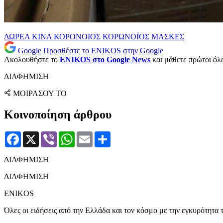
ΔΩΡΕΑ
ΚΙΝΑ
ΚΟΡΟΝΟΙΟΣ
ΚΟΡΩΝΟΪΟΣ
ΜΑΣΚΕΣ
Google
Προσθέστε το ENIKOS στην Google
Ακολουθήστε το
ENIKOS στο Google News
και μάθετε πρώτοι όλες
ΔΙΑΦΗΜΙΣΗ
ΜΟΙΡΑΣΟΥ ΤΟ
Κοινοποίηση άρθρου
Facebook
X
Viber
WhatsApp
Email
Μοιραστείτε
ΔΙΑΦΗΜΙΣΗ
ΔΙΑΦΗΜΙΣΗ
ENIKOS
Όλες οι ειδήσεις από την Ελλάδα και τον κόσμο με την εγκυρότητα τ