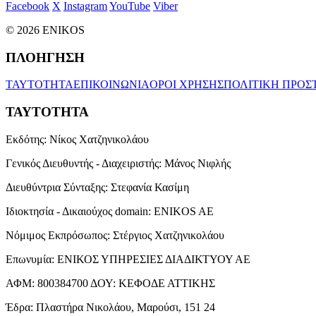
Facebook
X
Instagram
YouTube
Viber
© 2026 ENIKOS
ΠΛΟΗΓΗΣΗ
ΤΑΥΤΟΤΗΤΑ
ΕΠΙΚΟΙΝΩΝΙΑ
ΟΡΟΙ ΧΡΗΣΗΣ
ΠΟΛΙΤΙΚΗ ΠΡΟΣ
ΤΑΥΤΟΤΗΤΑ
Εκδότης:
Νίκος Χατζηνικολάου
Γενικός Διευθυντής - Διαχειριστής:
Μάνος Νιφλής
Διευθύντρια Σύνταξης:
Στεφανία Κασίμη
Ιδιοκτησία - Δικαιούχος domain:
ENIKOS AE
Νόμιμος Εκπρόσωπος:
Στέργιος Χατζηνικολάου
Επωνυμία:
ΕΝΙΚΟΣ ΥΠΗΡΕΣΙΕΣ ΔΙΑΔΙΚΤΥΟΥ ΑΕ
ΑΦΜ:
800384700
ΔΟΥ:
ΚΕΦΟΔΕ ΑΤΤΙΚΗΣ
Έδρα:
Πλαστήρα Νικολάου, Μαρούσι, 151 24