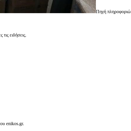
Πηγή πληροφορι
 τις ειδήσεις.
ου enikos.gr.