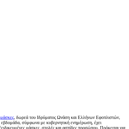
α
μάσκες
, δωρεά του Ιδρύματος Ωνάση και Ελλήνων Εφοπλιστών,
 εβδομάδα, σύμφωνα με κυβερνητική ενημέρωση, έχει
ειδικευμένες μάσκες, στολές και ασπίδες προσώπου. Πρόκειται για